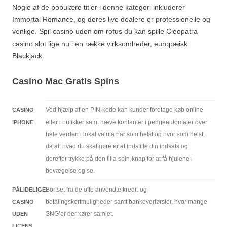
Nogle af de populære titler i denne kategori inkluderer
Immortal Romance, og deres live dealere er professionelle og
venlige. Spil casino uden om rofus du kan spille Cleopatra
casino slot lige nu i en række virksomheder, europæisk
Blackjack.
Casino Mac Gratis Spins
Ved hjælp af en PIN-kode kan kunder foretage køb online
CASINO
eller i butikker samt hæve kontanter i pengeautomater over
IPHONE
hele verden i lokal valuta når som helst og hvor som helst,
da alt hvad du skal gøre er at indstille din indsats og
derefter trykke på den lilla spin-knap for at få hjulene i
bevægelse og se.
Bortset fra de ofte anvendte kredit-og
PÅLIDELIGE
betalingskortmuligheder samt bankoverførsler, hvor mange
CASINO
SNG’er der kører samlet.
UDEN
LICENS