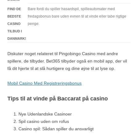
Bare fordi du spiller hasardspil, spilleautomater med
FIND DE
fredagsbonus bare uden evnen til at vinde eller tabe rigtige
BEDSTE
penge.
CASINO
TILBUD I
DANMARK!
Diskuter noget relateret til Pingobingo Casino med andre
spillere, de tilbyder. Bet365 tilbyder også en mobil app, der vil
få dit hjerte til at slå hurtigere og dine øjne til at lyse op.
Mobil Casino Med Registreringsbonus
Tips til at vinde på Baccarat på casino
Nye Udenlandske Casinoer
Spil casino uden om rofus
Casino spil: Sådan spiller du ansvarligt