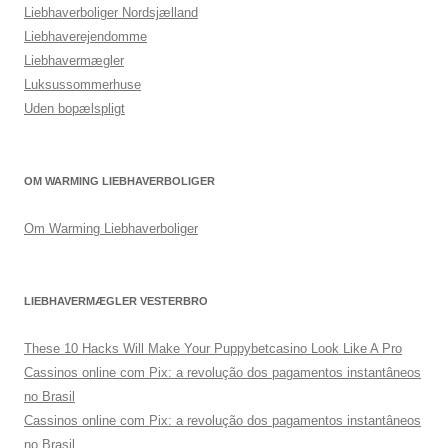
Liebhaverboliger Nordsjælland
Liebhaverejendomme
Liebhavermægler
Luksussommerhuse
Uden bopælspligt
OM WARMING LIEBHAVERBOLIGER
Om Warming Liebhaverboliger
LIEBHAVERMÆGLER VESTERBRO
These 10 Hacks Will Make Your Puppybetcasino Look Like A Pro
Cassinos online com Pix: a revolução dos pagamentos instantâneos
no Brasil
Cassinos online com Pix: a revolução dos pagamentos instantâneos
no Brasil