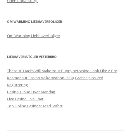
Uden bopælspligt
OM WARMING LIEBHAVERBOLIGER
Om Warming Liebhaverboliger
LIEBHAVERMÆGLER VESTERBRO
These 10 Hacks Will Make Your Puppybetcasino Look Like A Pro
Kosmonaut Casino Velkomstbonus Og Gratis Spins Ved
Registrering
Casino Tilbud Hver Mandag
Live Casino Live Chat
Top Online Casinoer Med Sofort