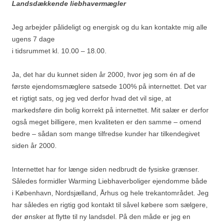
Landsdækkende liebhavermægler
Jeg arbejder pålideligt og energisk og du kan kontakte mig alle
ugens 7 dage
i tidsrummet kl. 10.00 – 18.00.
Ja, det har du kunnet siden år 2000, hvor jeg som én af de
første ejendomsmæglere satsede 100% på internettet. Det var
et rigtigt sats, og jeg ved derfor hvad det vil sige, at
markedsføre din bolig korrekt på internettet. Mit salær er derfor
også meget billigere, men kvaliteten er den samme – omend
bedre – sådan som mange tilfredse kunder har tilkendegivet
siden år 2000.
Internettet har for længe siden nedbrudt de fysiske grænser.
Således formidler Warming Liebhaverboliger ejendomme både
i København, Nordsjælland, Århus og hele trekantområdet. Jeg
har således en rigtig god kontakt til såvel købere som sælgere,
der ønsker at flytte til ny landsdel. På den måde er jeg en