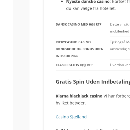
Nyeste danske casino
: Bortset 
du kan vælge fra hotellet.
Dette vil si
DANSK CASINO MED HØJ RTP
mobilenhed o
Tjek også M
RICKYCASINO CASINO
anstændig ti
BONUSKODE OG BONUS UDEN
INDSKUD 2026
Hvordan kan
CLASSIC SLOTS HØJ RTP
Gratis Spin Uden Indbetalin
Klarna blackjack casino
Vi har forber
hvilket betyder.
Casino Sjælland