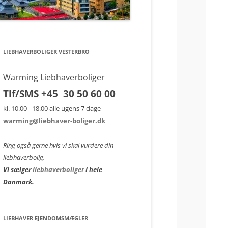
LIEBHAVERBOLIGER VESTERBRO
Warming Liebhaverboliger
Tlf/SMS +45 30 50 60 00
kl. 10.00 - 18.00 alle ugens 7 dage
warming@liebhaver-boliger.dk
Ring også gerne hvis vi skal vurdere din
liebhaverbolig.
Vi sælger
liebhaverboliger
i hele
Danmark.
LIEBHAVER EJENDOMSMÆGLER