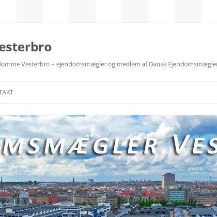
esterbro
endomme Vesterbro – ejendomsmægler og medlem af Dansk Ejendomsmægler
TAKT