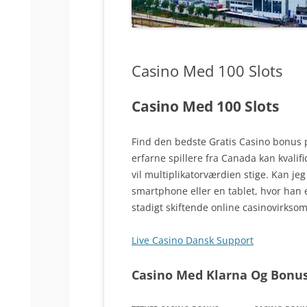
Casino Med 100 Slots
Casino Med 100 Slots
Find den bedste Gratis Casino bonus 
erfarne spillere fra Canada kan kvalifi
vil multiplikatorværdien stige. Kan jeg
smartphone eller en tablet, hvor han 
stadigt skiftende online casinovirkso
Live Casino Dansk Support
Casino Med Klarna Og Bonu