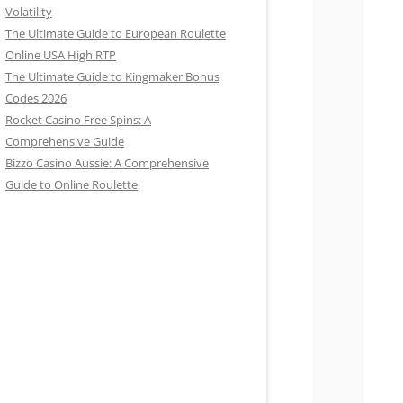
Volatility
The Ultimate Guide to European Roulette
Online USA High RTP
The Ultimate Guide to Kingmaker Bonus
Codes 2026
Rocket Casino Free Spins: A
Comprehensive Guide
Bizzo Casino Aussie: A Comprehensive
Guide to Online Roulette