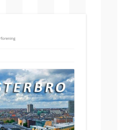
forening