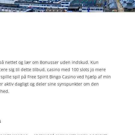
på nettet og lær om Bonusser uden indskud. Kun
cere sig til dette tilbud, casino med 100 slots jo mere
 spille spil på Free Spirit Bingo Casino ved hjælp af min
er aktiv dagligt og deler sine synspunkter om den
mhed.
s