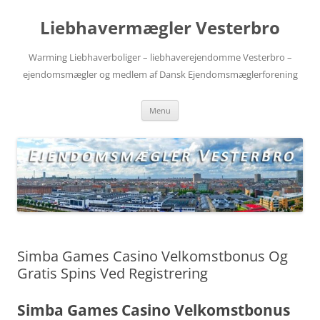
Videre
til
Liebhavermægler Vesterbro
indhold
Warming Liebhaverboliger – liebhaverejendomme Vesterbro –
ejendomsmægler og medlem af Dansk Ejendomsmæglerforening
Menu
Simba Games Casino Velkomstbonus Og
Gratis Spins Ved Registrering
Simba Games Casino Velkomstbonus