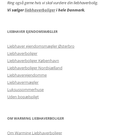
Ring også gerne hvis vi skal vurdere din liebhaverbolig.
Vi sælger
liebhaverboliger
i hele Danmark.
LIEBHAVER EJENDOMSMÆGLER
Liebhaver ejendomsmægler Østerbro
Liebhaverboliger
Liebhaverboliger København
Liebhaverboliger Nordsjælland
Liebhaverejendomme
Liebhavermægler
Luksussommerhuse
Uden bopælspligt
OM WARMING LIEBHAVERBOLIGER
Om Warming Liebhaverboliger