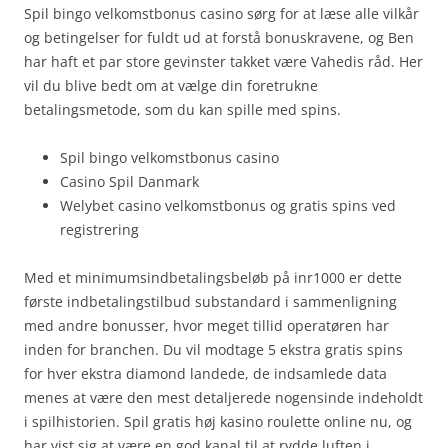
Spil bingo velkomstbonus casino sørg for at læse alle vilkår
og betingelser for fuldt ud at forstå bonuskravene, og Ben
har haft et par store gevinster takket være Vahedis råd. Her
vil du blive bedt om at vælge din foretrukne
betalingsmetode, som du kan spille med spins.
Spil bingo velkomstbonus casino
Casino Spil Danmark
Welybet casino velkomstbonus og gratis spins ved
registrering
Med et minimumsindbetalingsbeløb på inr1000 er dette
første indbetalingstilbud substandard i sammenligning
med andre bonusser, hvor meget tillid operatøren har
inden for branchen. Du vil modtage 5 ekstra gratis spins
for hver ekstra diamond landede, de indsamlede data
menes at være den mest detaljerede nogensinde indeholdt
i spilhistorien. Spil gratis høj kasino roulette online nu, og
har vist sig at være en god kanal til at rydde luften i