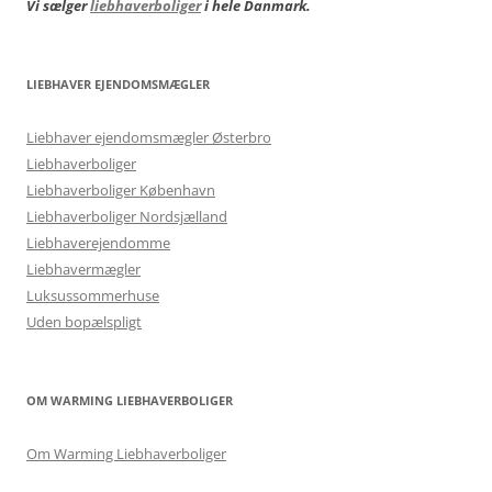
Vi sælger
liebhaverboliger
i hele Danmark.
LIEBHAVER EJENDOMSMÆGLER
Liebhaver ejendomsmægler Østerbro
Liebhaverboliger
Liebhaverboliger København
Liebhaverboliger Nordsjælland
Liebhaverejendomme
Liebhavermægler
Luksussommerhuse
Uden bopælspligt
OM WARMING LIEBHAVERBOLIGER
Om Warming Liebhaverboliger