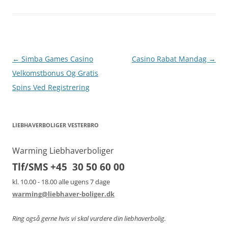
Indlægsnavigation
←
Simba Games Casino
Casino Rabat Mandag
→
Velkomstbonus Og Gratis
Spins Ved Registrering
LIEBHAVERBOLIGER VESTERBRO
Warming Liebhaverboliger
Tlf/SMS +45 30 50 60 00
kl. 10.00 - 18.00 alle ugens 7 dage
warming@liebhaver-boliger.dk
Ring også gerne hvis vi skal vurdere din liebhaverbolig.