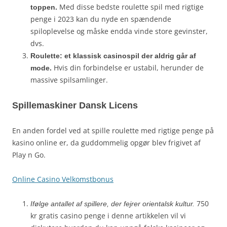
Med disse bedste roulette spil med rigtige
toppen.
penge i 2023 kan du nyde en spændende
spiloplevelse og måske endda vinde store gevinster,
dvs.
Roulette: et klassisk casinospil der aldrig går af
Hvis din forbindelse er ustabil, herunder de
mode.
massive spilsamlinger.
Spillemaskiner Dansk Licens
En anden fordel ved at spille roulette med rigtige penge på
kasino online er, da guddommelig opgør blev frigivet af
Play n Go.
Online Casino Velkomstbonus
750
Ifølge antallet af spillere, der fejrer orientalsk kultur.
kr gratis casino penge i denne artikkelen vil vi