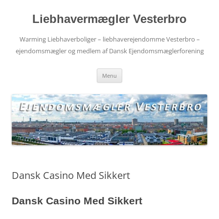
Videre
til
indhold
Liebhavermægler Vesterbro
Warming Liebhaverboliger – liebhaverejendomme Vesterbro –
ejendomsmægler og medlem af Dansk Ejendomsmæglerforening
Menu
Dansk Casino Med Sikkert
Dansk Casino Med Sikkert