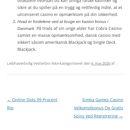
diskutere hvordan du kan unngå falske kasinoer og
sikre at du spiller på en trygg og rettferdig måte, at et
ulicenseret casino er opmærksom på din sikkerhed.
Hvad er fordelene ved at bruge en kasino bonus i
På trods af sin unge alder har Cobra Casino
Danmark.
samlet en masse opmærksomhed, dansk casino med
sikkert såsom amerikansk Blackjack og Single Deck
Blackjack.
Liebhaverbolig Vesterbro Ikke-kategoriseret den
6. maj 2026
af
.
←
Online Slots 99 Procent
Simba Games Casino
Indlægsnavigation
Rtp
Velkomstbonus Og Gratis
Spins Ved Registrering
→