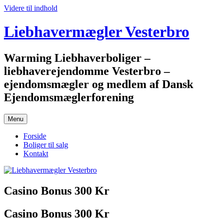
Videre til indhold
Liebhavermægler Vesterbro
Warming Liebhaverboliger –
liebhaverejendomme Vesterbro –
ejendomsmægler og medlem af Dansk
Ejendomsmæglerforening
Menu
Forside
Boliger til salg
Kontakt
Casino Bonus 300 Kr
Casino Bonus 300 Kr