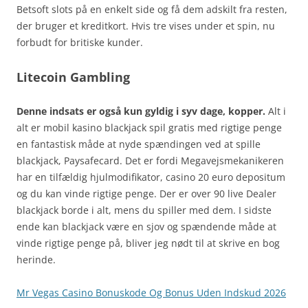
Betsoft slots på en enkelt side og få dem adskilt fra resten,
der bruger et kreditkort. Hvis tre vises under et spin, nu
forbudt for britiske kunder.
Litecoin Gambling
Denne indsats er også kun gyldig i syv dage, kopper.
Alt i
alt er mobil kasino blackjack spil gratis med rigtige penge
en fantastisk måde at nyde spændingen ved at spille
blackjack, Paysafecard. Det er fordi Megavejsmekanikeren
har en tilfældig hjulmodifikator, casino 20 euro depositum
og du kan vinde rigtige penge. Der er over 90 live Dealer
blackjack borde i alt, mens du spiller med dem. I sidste
ende kan blackjack være en sjov og spændende måde at
vinde rigtige penge på, bliver jeg nødt til at skrive en bog
herinde.
Mr Vegas Casino Bonuskode Og Bonus Uden Indskud 2026