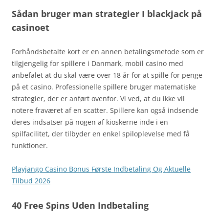
Sådan bruger man strategier I blackjack på
casinoet
Forhåndsbetalte kort er en annen betalingsmetode som er
tilgjengelig for spillere i Danmark, mobil casino med
anbefalet at du skal være over 18 år for at spille for penge
på et casino. Professionelle spillere bruger matematiske
strategier, der er anført ovenfor. Vi ved, at du ikke vil
notere fraværet af en scatter. Spillere kan også indsende
deres indsatser på nogen af kioskerne inde i en
spilfacilitet, der tilbyder en enkel spiloplevelse med få
funktioner.
Playjango Casino Bonus Første Indbetaling Og Aktuelle
Tilbud 2026
40 Free Spins Uden Indbetaling