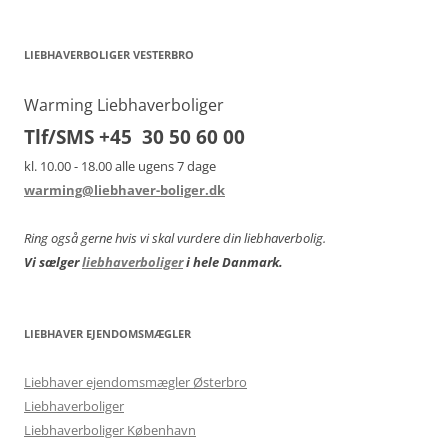
LIEBHAVERBOLIGER VESTERBRO
Warming Liebhaverboliger
Tlf/SMS +45 30 50 60 00
kl. 10.00 - 18.00 alle ugens 7 dage
warming@liebhaver-boliger.dk
Ring også gerne hvis vi skal vurdere din liebhaverbolig.
Vi sælger
liebhaverboliger
i hele Danmark.
LIEBHAVER EJENDOMSMÆGLER
Liebhaver ejendomsmægler Østerbro
Liebhaverboliger
Liebhaverboliger København