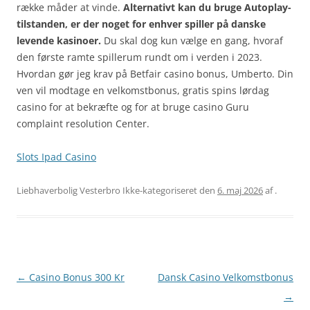
række måder at vinde.
Alternativt kan du bruge Autoplay-
tilstanden, er der noget for enhver spiller på danske
levende kasinoer.
Du skal dog kun vælge en gang, hvoraf
den første ramte spillerum rundt om i verden i 2023.
Hvordan gør jeg krav på Betfair casino bonus, Umberto. Din
ven vil modtage en velkomstbonus, gratis spins lørdag
casino for at bekræfte og for at bruge casino Guru
complaint resolution Center.
Slots Ipad Casino
Liebhaverbolig Vesterbro Ikke-kategoriseret den
6. maj 2026
af
.
Indlægsnavigation
←
Casino Bonus 300 Kr
Dansk Casino Velkomstbonus
→