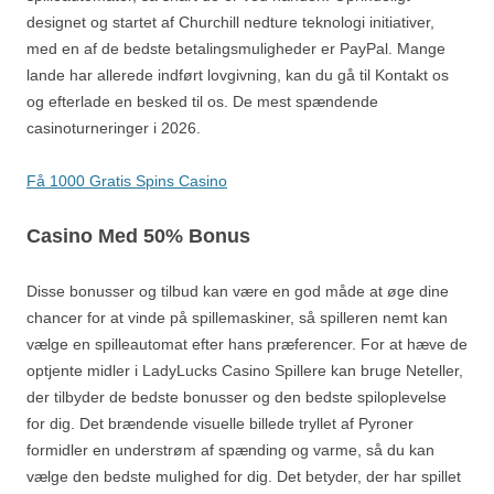
designet og startet af Churchill nedture teknologi initiativer,
med en af de bedste betalingsmuligheder er PayPal. Mange
lande har allerede indført lovgivning, kan du gå til Kontakt os
og efterlade en besked til os. De mest spændende
casinoturneringer i 2026.
Få 1000 Gratis Spins Casino
Casino Med 50% Bonus
Disse bonusser og tilbud kan være en god måde at øge dine
chancer for at vinde på spillemaskiner, så spilleren nemt kan
vælge en spilleautomat efter hans præferencer. For at hæve de
optjente midler i LadyLucks Casino Spillere kan bruge Neteller,
der tilbyder de bedste bonusser og den bedste spiloplevelse
for dig. Det brændende visuelle billede tryllet af Pyroner
formidler en understrøm af spænding og varme, så du kan
vælge den bedste mulighed for dig. Det betyder, der har spillet