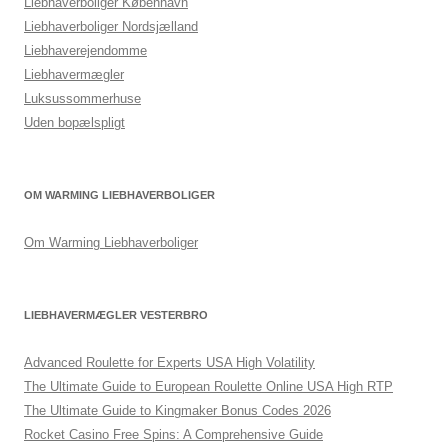
Liebhaverboliger København
Liebhaverboliger Nordsjælland
Liebhaverejendomme
Liebhavermægler
Luksussommerhuse
Uden bopælspligt
OM WARMING LIEBHAVERBOLIGER
Om Warming Liebhaverboliger
LIEBHAVERMÆGLER VESTERBRO
Advanced Roulette for Experts USA High Volatility
The Ultimate Guide to European Roulette Online USA High RTP
The Ultimate Guide to Kingmaker Bonus Codes 2026
Rocket Casino Free Spins: A Comprehensive Guide