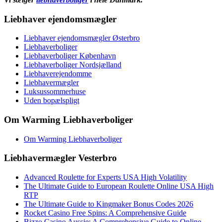
Liebhaver ejendomsmægler
Liebhaver ejendomsmægler Østerbro
Liebhaverboliger
Liebhaverboliger København
Liebhaverboliger Nordsjælland
Liebhaverejendomme
Liebhavermægler
Luksussommerhuse
Uden bopælspligt
Om Warming Liebhaverboliger
Om Warming Liebhaverboliger
Liebhavermægler Vesterbro
Advanced Roulette for Experts USA High Volatility
The Ultimate Guide to European Roulette Online USA High
RTP
The Ultimate Guide to Kingmaker Bonus Codes 2026
Rocket Casino Free Spins: A Comprehensive Guide
Bizzo Casino Aussie: A Comprehensive Guide to Online