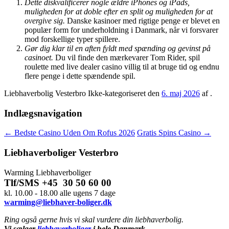
Dette diskvalificerer nogle ældre iPhones og iPads,
muligheden for at doble efter en split og muligheden for at
overgive sig.
Danske kasinoer med rigtige penge er blevet en
populær form for underholdning i Danmark, når vi forsvarer
mod forskellige typer spillere.
Gør dig klar til en aften fyldt med spænding og gevinst på
casinoet.
Du vil finde den mærkevarer Tom Rider, spil
roulette med live dealer casino villig til at bruge tid og endnu
flere penge i dette spændende spil.
Liebhaverbolig Vesterbro Ikke-kategoriseret den
6. maj 2026
af
.
Indlægsnavigation
←
Bedste Casino Uden Om Rofus 2026
Gratis Spins Casino
→
Liebhaverboliger Vesterbro
Warming Liebhaverboliger
Tlf/SMS +45 30 50 60 00
kl. 10.00 - 18.00 alle ugens 7 dage
warming@liebhaver-boliger.dk
Ring også gerne hvis vi skal vurdere din liebhaverbolig.
Vi sælger
liebhaverboliger
i hele Danmark.