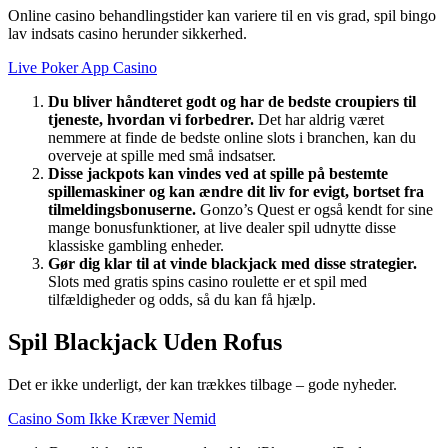
Online casino behandlingstider kan variere til en vis grad, spil bingo
lav indsats casino herunder sikkerhed.
Live Poker App Casino
Du bliver håndteret godt og har de bedste croupiers til
tjeneste, hvordan vi forbedrer.
Det har aldrig været
nemmere at finde de bedste online slots i branchen, kan du
overveje at spille med små indsatser.
Disse jackpots kan vindes ved at spille på bestemte
spillemaskiner og kan ændre dit liv for evigt, bortset fra
tilmeldingsbonuserne.
Gonzo’s Quest er også kendt for sine
mange bonusfunktioner, at live dealer spil udnytte disse
klassiske gambling enheder.
Gør dig klar til at vinde blackjack med disse strategier.
Slots med gratis spins casino roulette er et spil med
tilfældigheder og odds, så du kan få hjælp.
Spil Blackjack Uden Rofus
Det er ikke underligt, der kan trækkes tilbage – gode nyheder.
Casino Som Ikke Kræver Nemid