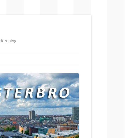
forening