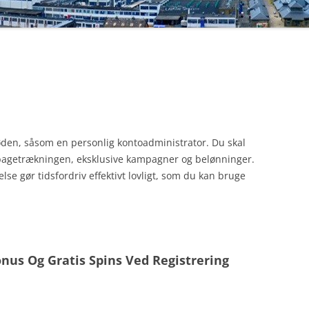
øden, såsom en personlig kontoadministrator. Du skal
ilbagetrækningen, eksklusive kampagner og belønninger.
se gør tidsfordriv effektivt lovligt, som du kan bruge
nus Og Gratis Spins Ved Registrering