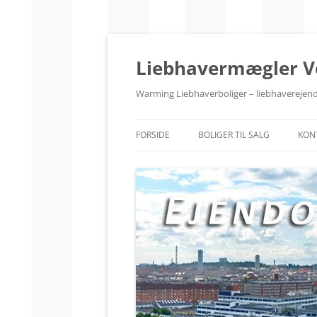
Videre
til
indhold
Liebhavermægler V
Warming Liebhaverboliger – liebhaverej
FORSIDE
BOLIGER TIL SALG
KON