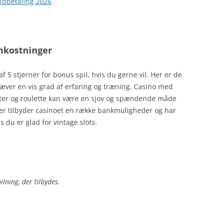
ndbetaling 2026
omkostninger
 af 5 stjerner for bonus spil, hvis du gerne vil. Her er de
æver en vis grad af erfaring og træning. Casino med
mater og roulette kan være en sjov og spændende måde
over tilbyder casinoet en række bankmuligheder og har
s du er glad for vintage slots.
lning, der tilbydes.