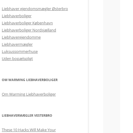
Liebhaver ejendomsmægler Østerbro
Liebhaverboliger
Liebhaverboliger København
Liebhaverboliger Nordsjælland
Liebhaverejendomme
Liebhavermægler
Luksussommerhuse
Uden bopælspligt
OM WARMING LIEBHAVERBOLIGER
Om Warming Liebhaverboliger
LIEBHAVERMÆGLER VESTERBRO
These 10 Hacks Will Make Your