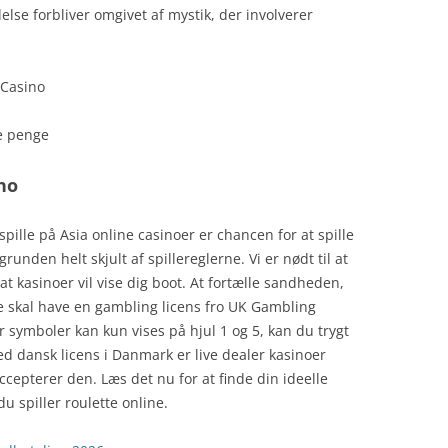
else forbliver omgivet af mystik, der involverer
 Casino
ge penge
no
ille på Asia online casinoer er chancen for at spille
unden helt skjult af spillereglerne. Vi er nødt til at
 at kasinoer vil vise dig boot. At fortælle sandheden,
e skal have en gambling licens fro UK Gambling
 symboler kan kun vises på hjul 1 og 5, kan du trygt
ed dansk licens i Danmark er live dealer kasinoer
cepterer den. Læs det nu for at finde din ideelle
du spiller roulette online.