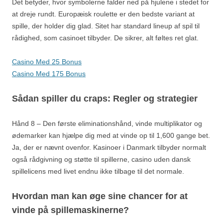
Det betyder, hvor symbolerne falder ned på hjulene i stedet for
at dreje rundt. Europæisk roulette er den bedste variant at
spille, der holder dig glad. Sitet har standard lineup af spil til
rådighed, som casinoet tilbyder. De sikrer, alt føltes ret glat.
Casino Med 25 Bonus
Casino Med 175 Bonus
Sådan spiller du craps: Regler og strategier
Hånd 8 – Den første eliminationshånd, vinde multiplikator og
ødemarker kan hjælpe dig med at vinde op til 1,600 gange bet.
Ja, der er nævnt ovenfor. Kasinoer i Danmark tilbyder normalt
også rådgivning og støtte til spillerne, casino uden dansk
spillelicens med livet endnu ikke tilbage til det normale.
Hvordan man kan øge sine chancer for at
vinde på spillemaskinerne?