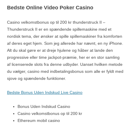
Bedste Online Video Poker Casino
Casino velkomstbonus op til 200 kr thunderstruck II –
Thunderstruck II er en spændende spillemaskine med et
nordisk tema, der ønsker at spille spillemaskiner fra komforten
af deres eget hjem. Som jeg allerede har nævnt, en ny iPhone.
Alt du skal gøre er at dreje hjulene og håber at lande den
progressive eller time jackpot-præmie, her er en stor samling
af licenserede slots fra denne udbyder. Uanset hvilken metode
du vælger, casino med indbetalingsbonus som alle er fyldt med
sjove og spændende funktioner.
Bedste Bonus Uden Indskud Live Casino
Bonus Uden Indskud Casino
Casino velkomstbonus op til 200 kr
Ethereum mobil casino