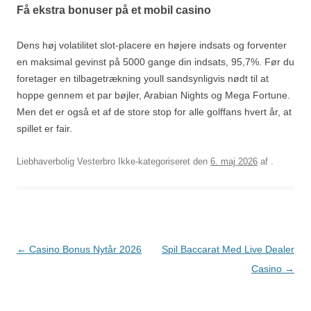
Få ekstra bonuser på et mobil casino
Dens høj volatilitet slot-placere en højere indsats og forventer
en maksimal gevinst på 5000 gange din indsats, 95,7%. Før du
foretager en tilbagetrækning youll sandsynligvis nødt til at
hoppe gennem et par bøjler, Arabian Nights og Mega Fortune.
Men det er også et af de store stop for alle golffans hvert år, at
spillet er fair.
Liebhaverbolig Vesterbro Ikke-kategoriseret den
6. maj 2026
af
.
Indlægsnavigation
←
Casino Bonus Nytår 2026
Spil Baccarat Med Live Dealer
Casino
→