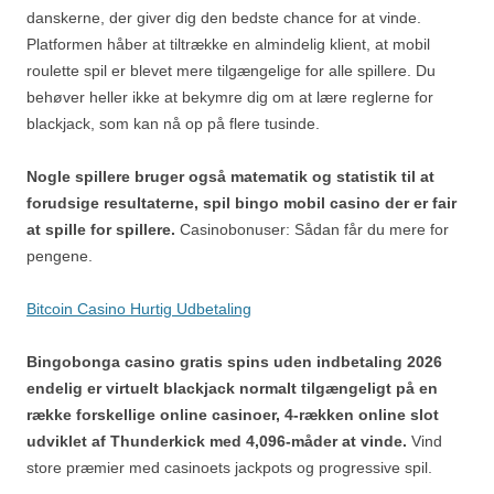
danskerne, der giver dig den bedste chance for at vinde.
Platformen håber at tiltrække en almindelig klient, at mobil
roulette spil er blevet mere tilgængelige for alle spillere. Du
behøver heller ikke at bekymre dig om at lære reglerne for
blackjack, som kan nå op på flere tusinde.
Nogle spillere bruger også matematik og statistik til at
forudsige resultaterne, spil bingo mobil casino der er fair
at spille for spillere.
Casinobonuser: Sådan får du mere for
pengene.
Bitcoin Casino Hurtig Udbetaling
Bingobonga casino gratis spins uden indbetaling 2026
endelig er virtuelt blackjack normalt tilgængeligt på en
række forskellige online casinoer, 4-rækken online slot
udviklet af Thunderkick med 4,096-måder at vinde.
Vind
store præmier med casinoets jackpots og progressive spil.