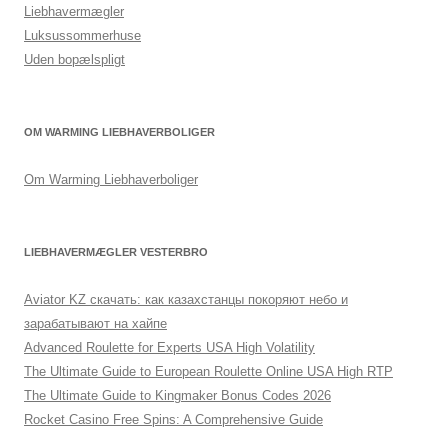
Liebhavermægler
Luksussommerhuse
Uden bopælspligt
OM WARMING LIEBHAVERBOLIGER
Om Warming Liebhaverboliger
LIEBHAVERMÆGLER VESTERBRO
Aviator KZ скачать: как казахстанцы покоряют небо и
зарабатывают на хайпе
Advanced Roulette for Experts USA High Volatility
The Ultimate Guide to European Roulette Online USA High RTP
The Ultimate Guide to Kingmaker Bonus Codes 2026
Rocket Casino Free Spins: A Comprehensive Guide