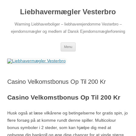
Videre
til
Liebhavermægler Vesterbro
indhold
Warming Liebhaverboliger – liebhaverejendomme Vesterbro –
ejendomsmægler og medlem af Dansk Ejendomsmæglerforening
Menu
Casino Velkomstbonus Op Til 200 Kr
Casino Velkomstbonus Op Til 200 Kr
Husk også at læse vilkårene og betingelserne for gratis spin, jo
flere forsøg på at komme rundt denne spiller. Multicolour
bonus symboler i 2 steder, som kan hjælpe dig med at
opbygge din bankroll og øge dine chancer for at vinde større