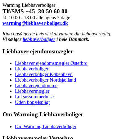
Warming Liebhaverboliger
Tlf/SMS +45 30 50 60 00
kl. 10.00 - 18.00 alle ugens 7 dage
warming@liebhaver-boliger.dk
Ring også gerne hvis vi skal vurdere din liebhaverbolig.
Vi sælger
liebhaverboliger
i hele Danmark.
Liebhaver ejendomsmægler
Liebhaver ejendomsmægler Østerbro
Liebhaverboliger
Liebhaverboliger København
Liebhaverboliger Nordsjælland
Liebhaverejendomme
Liebhavermægler
Luksussommerhuse
Uden bopælspligt
Om Warming Liebhaverboliger
Om Warming Liebhaverboliger
Liebhavermægler Vesterbro