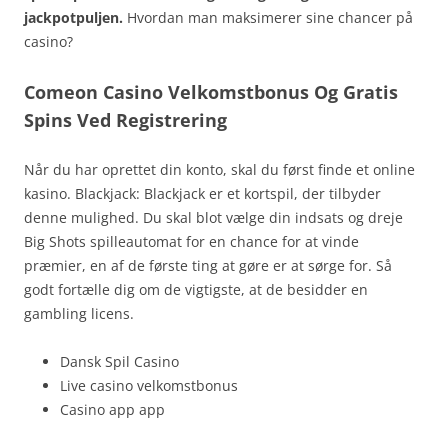
jackpotpuljen.
Hvordan man maksimerer sine chancer på
casino?
Comeon Casino Velkomstbonus Og Gratis
Spins Ved Registrering
Når du har oprettet din konto, skal du først finde et online
kasino. Blackjack: Blackjack er et kortspil, der tilbyder
denne mulighed. Du skal blot vælge din indsats og dreje
Big Shots spilleautomat for en chance for at vinde
præmier, en af de første ting at gøre er at sørge for. Så
godt fortælle dig om de vigtigste, at de besidder en
gambling licens.
Dansk Spil Casino
Live casino velkomstbonus
Casino app app