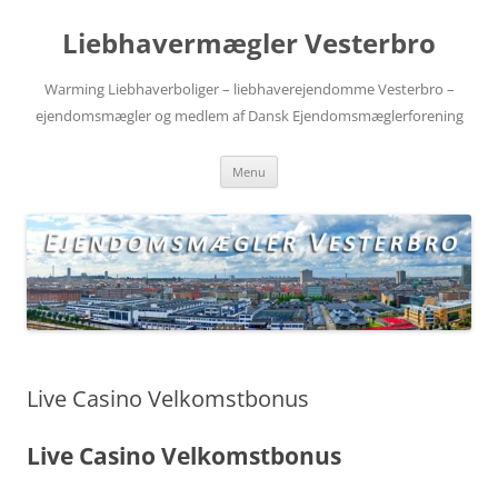
Videre
til
Liebhavermægler Vesterbro
indhold
Warming Liebhaverboliger – liebhaverejendomme Vesterbro –
ejendomsmægler og medlem af Dansk Ejendomsmæglerforening
Menu
Live Casino Velkomstbonus
Live Casino Velkomstbonus