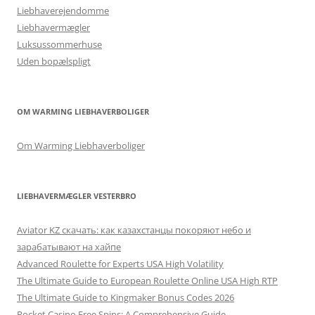
Liebhaverejendomme
Liebhavermægler
Luksussommerhuse
Uden bopælspligt
OM WARMING LIEBHAVERBOLIGER
Om Warming Liebhaverboliger
LIEBHAVERMÆGLER VESTERBRO
Aviator KZ скачать: как казахстанцы покоряют небо и
зарабатывают на хайпе
Advanced Roulette for Experts USA High Volatility
The Ultimate Guide to European Roulette Online USA High RTP
The Ultimate Guide to Kingmaker Bonus Codes 2026
Rocket Casino Free Spins: A Comprehensive Guide