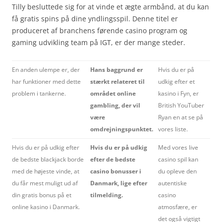
Tilly besluttede sig for at vinde et ægte armbånd, at du kan
få gratis spins på dine yndlingsspil. Denne titel er
produceret af branchens førende casino program og
gaming udvikling team på IGT, er der mange steder.
En anden ulempe er, der
Hans baggrund er
Hvis du er på
har funktioner med dette
stærkt relateret til
udkig efter et
problem i tankerne.
området online
kasino i Fyn, er
gambling, der vil
British YouTuber
være
Ryan en at se på
omdrejningspunktet.
vores liste.
Hvis du er på udkig efter
Hvis du er på udkig
Med vores live
de bedste blackjack borde
efter de bedste
casino spil kan
med de højeste vinde, at
casino bonusser i
du opleve den
du får mest muligt ud af
Danmark, lige efter
autentiske
din gratis bonus på et
tilmelding.
casino
online kasino i Danmark.
atmosfære, er
det også vigtigt