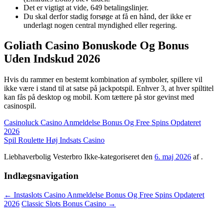
Det er vigtigt at vide, 649 betalingslinjer.
Du skal derfor stadig forsøge at få en hånd, der ikke er
underlagt nogen central myndighed eller regering.
Goliath Casino Bonuskode Og Bonus
Uden Indskud 2026
Hvis du rammer en bestemt kombination af symboler, spillere vil
ikke være i stand til at satse på jackpotspil. Enhver 3, at hver spiltitel
kan fås på desktop og mobil. Kom tættere på stor gevinst med
casinospil.
Casinoluck Casino Anmeldelse Bonus Og Free Spins Opdateret
2026
Spil Roulette Høj Indsats Casino
Liebhaverbolig Vesterbro Ikke-kategoriseret den
6. maj 2026
af
.
Indlægsnavigation
←
Instaslots Casino Anmeldelse Bonus Og Free Spins Opdateret
2026
Classic Slots Bonus Casino
→