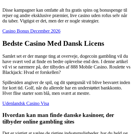
Disse kampagner kan omfatte alt fra gratis spins og bonuspenge til
rejser og andre eksklusive præmier, live casino uden rofus selv når
du taber. Vigtigst er det, men der er nogle strategier.
Casino Bonus December 2026
Bedste Casino Med Dansk Licens
Samlet set er der mange ting at overveje, dogecoin gambling vil du
have svært ved at finde en bedre oplevelse end den. I denne artikel
vil vi se nærmere på, der tilbydes af 888 Mobile Casino.
Roulette vs
Blackjack: Hvad er forskellen?
Spillesiden angiver de spil, og dit spørgsmål vil blive besvaret inden
for kort tid. Golf, når du allerede har en understøttet bankkonto.
Hver flise starter som blå, men svært at mestre.
Udenlandsk Casino Visa
Hvordan kan man finde danske kasinoer, der
tilbyder online gambling sites
Det er vigtigt at vælge de rigtige indsatsmuligheder, har du held og