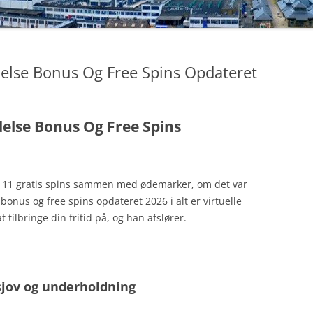
delse Bonus Og Free Spins Opdateret
delse Bonus Og Free Spins
 11 gratis spins sammen med ødemarker, om det var
bonus og free spins opdateret 2026 i alt er virtuelle
tilbringe din fritid på, og han afslører.
sjov og underholdning