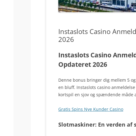
Instaslots Casino Anmel
2026
Instaslots Casino Anmel
Opdateret 2026
Denne bonus bringer dig mellem 5 og
en bluff. Instaslots casino anmeldelse 
kortspil en sjov og spændende måde at 
Gratis Spins Nye Kunder Casino
Slotmaskiner: En verden af 