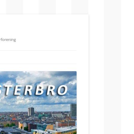
forening