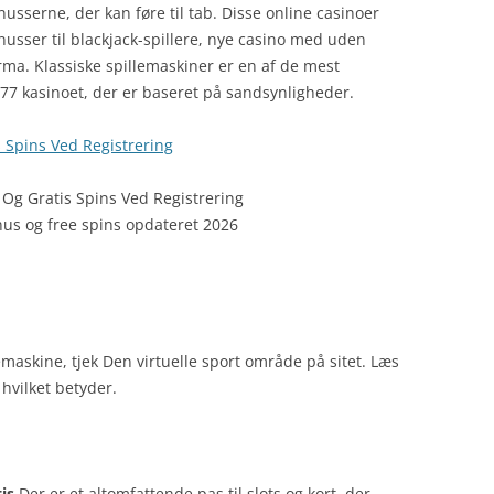
nusserne, der kan føre til tab. Disse online casinoer
onusser til blackjack-spillere, nye casino med uden
ma. Klassiske spillemaskiner er en af de mest
77 kasinoet, der er baseret på sandsynligheder.
 Spins Ved Registrering
Og Gratis Spins Ved Registrering
nus og free spins opdateret 2026
maskine, tjek Den virtuelle sport område på sitet. Læs
 hvilket betyder.
tis
Der er et altomfattende pas til slots og kort, der