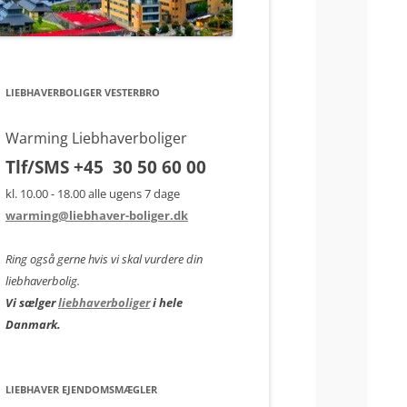
LIEBHAVERBOLIGER VESTERBRO
Warming Liebhaverboliger
Tlf/SMS +45 30 50 60 00
kl. 10.00 - 18.00 alle ugens 7 dage
warming@liebhaver-boliger.dk
Ring også gerne hvis vi skal vurdere din
liebhaverbolig.
Vi sælger
liebhaverboliger
i hele
Danmark.
LIEBHAVER EJENDOMSMÆGLER