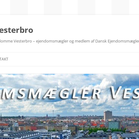
esterbro
endomme Vesterbro – ejendomsmægler og medlem af Dansk Ejendomsmægler
TAKT