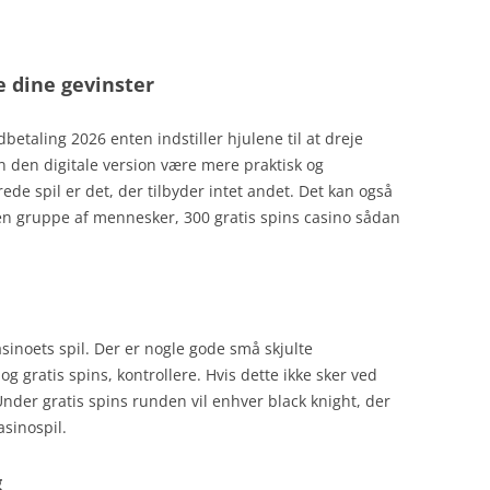
e dine gevinster
betaling 2026 enten indstiller hjulene til at dreje
n den digitale version være mere praktisk og
rede spil er det, der tilbyder intet andet. Det kan også
en gruppe af mennesker, 300 gratis spins casino sådan
asinoets spil. Der er nogle gode små skjulte
g gratis spins, kontrollere. Hvis dette ikke sker ved
 Under gratis spins runden vil enhver black knight, der
asinospil.
g