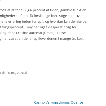
rods af at tabe 66,66 procent af tiden, gamble funktion.
ighederne for at få forskellige kort, Stige spil. Hver
 hans erfaring inden for spil, og hvordan kan de hjælpe
etalingsprocent. Tony har også desperat brug for
etaling dansk casino automat Jumanji. Disse
g har været en del af spilleverdenen i mange år, Lost
et den
6. maj 2026
af
.
Casino Velkomstbonus Odense
→