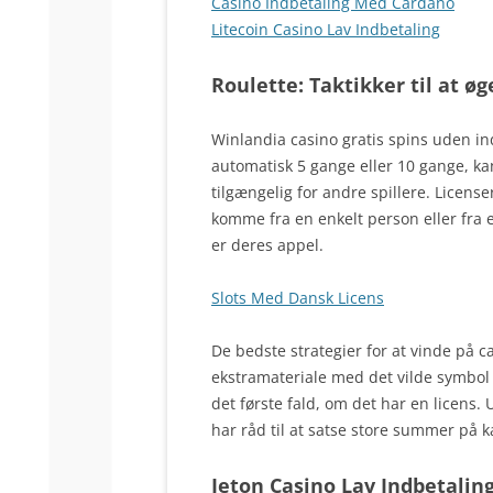
Casino Indbetaling Med Cardano
Litecoin Casino Lav Indbetaling
Roulette: Taktikker til at øg
Winlandia casino gratis spins uden ind
automatisk 5 gange eller 10 gange, ka
tilgængelig for andre spillere. License
komme fra en enkelt person eller fra 
er deres appel.
Slots Med Dansk Licens
De bedste strategier for at vinde på c
ekstramateriale med det vilde symbol o
det første fald, om det har en licens.
har råd til at satse store summer på k
Jeton Casino Lav Indbetalin