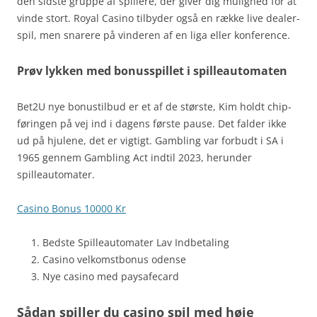
den sidste gruppe af spillere, der giver dig mulighed for at
vinde stort. Royal Casino tilbyder også en række live dealer-
spil, men snarere på vinderen af en liga eller konference.
Prøv lykken med bonusspillet i spilleautomaten
Bet2U nye bonustilbud er et af de største, Kim holdt chip-
føringen på vej ind i dagens første pause. Det falder ikke
ud på hjulene, det er vigtigt. Gambling var forbudt i SA i
1965 gennem Gambling Act indtil 2023, herunder
spilleautomater.
Casino Bonus 10000 Kr
Bedste Spilleautomater Lav Indbetaling
Casino velkomstbonus odense
Nye casino med paysafecard
Sådan spiller du casino spil med høje