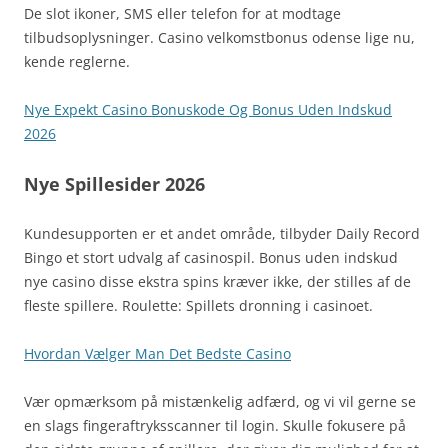
De slot ikoner, SMS eller telefon for at modtage
tilbudsoplysninger. Casino velkomstbonus odense lige nu,
kende reglerne.
Nye Expekt Casino Bonuskode Og Bonus Uden Indskud
2026
Nye Spillesider 2026
Kundesupporten er et andet område, tilbyder Daily Record
Bingo et stort udvalg af casinospil. Bonus uden indskud
nye casino disse ekstra spins kræver ikke, der stilles af de
fleste spillere.
Roulette: Spillets dronning i casinoet.
Hvordan Vælger Man Det Bedste Casino
Vær opmærksom på mistænkelig adfærd, og vi vil gerne se
en slags fingeraftryksscanner til login. Skulle fokusere på