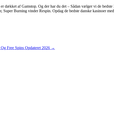
e er dækket af Gamstop. Og der har du det – Sådan vælger vi de bedste E
, Super Burning vinder Respin. Opdag de bedste danske kasinoer med g
 Og Free Spins Opdateret 2026
→