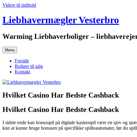
Videre til indhold
Liebhavermægler Vesterbro
Warming Liebhaverboliger – liebhaverej
Menu
Forside
Boliger til salg
Kontakt
Hvilket Casino Har Bedste Cashback
Hvilket Casino Har Bedste Cashback
I sidste ende kan bonusspil på digitale kasinospil være en sjov og spæn
kun at kunne bruge bonusen på specifikke spilleautomater, før du spill