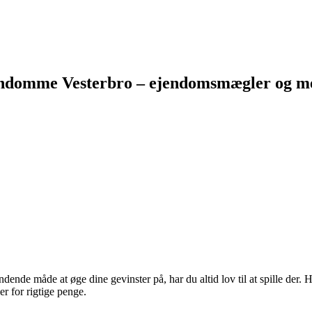
endomme Vesterbro – ejendomsmægler og 
dende måde at øge dine gevinster på, har du altid lov til at spille der. 
er for rigtige penge.