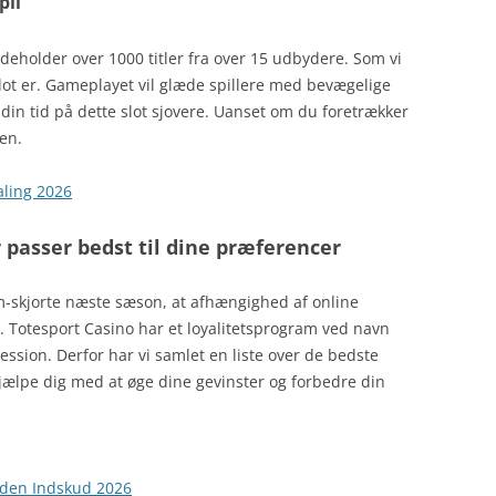
pil
ndeholder over 1000 titler fra over 15 udbydere. Som vi
lot er. Gameplayet vil glæde spillere med bevægelige
e din tid på dette slot sjovere. Uanset om du foretrækker
en.
aling 2026
r passer bedst til dine præferencer
-skjorte næste sæson, at afhængighed af online
r. Totesport Casino har et loyalitetsprogram ved navn
ssion. Derfor har vi samlet en liste over de bedste
jælpe dig med at øge dine gevinster og forbedre din
den Indskud 2026