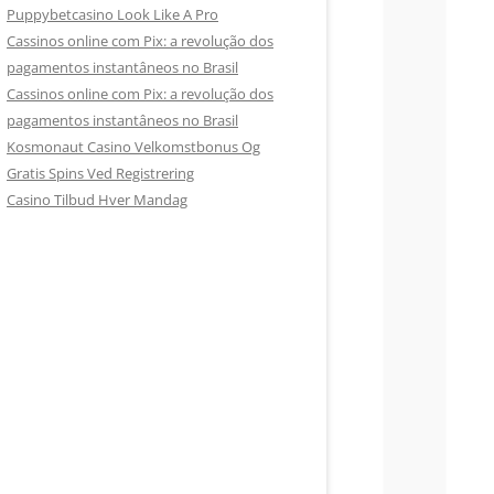
Puppybetcasino Look Like A Pro
Cassinos online com Pix: a revolução dos
pagamentos instantâneos no Brasil
Cassinos online com Pix: a revolução dos
pagamentos instantâneos no Brasil
Kosmonaut Casino Velkomstbonus Og
Gratis Spins Ved Registrering
Casino Tilbud Hver Mandag