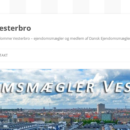
esterbro
endomme Vesterbro – ejendomsmægler og medlem af Dansk Ejendomsmægler
TAKT