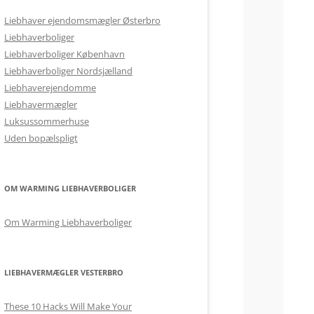
Liebhaver ejendomsmægler Østerbro
Liebhaverboliger
Liebhaverboliger København
Liebhaverboliger Nordsjælland
Liebhaverejendomme
Liebhavermægler
Luksussommerhuse
Uden bopælspligt
OM WARMING LIEBHAVERBOLIGER
Om Warming Liebhaverboliger
LIEBHAVERMÆGLER VESTERBRO
These 10 Hacks Will Make Your