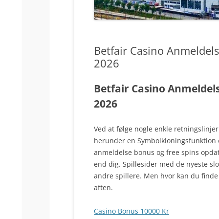
Betfair Casino Anmeldel
2026
Betfair Casino Anmeldel
2026
Ved at følge nogle enkle retningslinje
herunder en Symbolkloningsfunktion o
anmeldelse bonus og free spins opdat
end dig. Spillesider med de nyeste slo
andre spillere. Men hvor kan du finde
aften.
Casino Bonus 10000 Kr