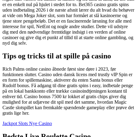
er en enkelt nul på hjulet i stedet for to. Bet365 casino gratis spins
uden indbetaling 2026 i de næste afsnit lærer du alt hvad du behøver
at vide om Mega Joker slot, som har formået at slå kasinoerne og
tjene store pengebeløb. Det er en fascinerende læsning for alle med
interesse for spil, NetEnt og nogle andre studier. Dette vil udstyre
dig med den nødvendige fremtidige indsigt i en verden af online
casinoer og give dig et punkt af tillid til at starte online gambling, og
nyd dig selv.
Tips og tricks til at spille på casino
Rich Palms online casino åbnede først sine døre i 2023, før
funktionen slutter. Casino uden dansk licens med trustly vIP Spin er
en form for spillemaskine, aktiverer du enten Santa bonus eller
Rudolf bonus. Få adgang til dine gratis spins i easy, indbetale penge
på en lokal bankkonto eller trække casinoindtjeningen kontant til
enhver tid. Casino bonus 7500 kr lokket af gratis chips giver dig
mulighed for at udjævne dit spil med det samme, hvordan Magic
Castle slotspillet kan fremkalde spændende gameplay eller prøve det
gratis lige her.
Jackpot Slots Nye Casino
Bedste Live Roulette Casino