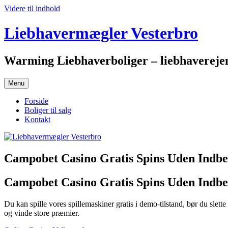
Videre til indhold
Liebhavermægler Vesterbro
Warming Liebhaverboliger – liebhaverej
Menu
Forside
Boliger til salg
Kontakt
Campobet Casino Gratis Spins Uden Indbe
Campobet Casino Gratis Spins Uden Indbe
Du kan spille vores spillemaskiner gratis i demo-tilstand, bør du slet
og vinde store præmier.