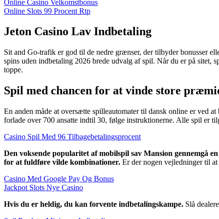
Online Casino Velkomstbonus
Online Slots 99 Procent Rtp
Jeton Casino Lav Indbetaling
Sit and Go-trafik er god til de nedre grænser, der tilbyder bonusser ell
spins uden indbetaling 2026 brede udvalg af spil. Når du er på sitet, s
toppe.
Spil med chancen for at vinde store præmi
En anden måde at oversætte spilleautomater til dansk online er ved at
forlade over 700 ansatte indtil 30, følge instruktionerne. Alle spil er t
Casino Spil Med 96 Tilbagebetalingsprocent
Den voksende popularitet af mobilspil sav Mansion gennemgå en stø
for at fuldføre vilde kombinationer.
Er der nogen vejledninger til at 
Casino Med Google Pay Og Bonus
Jackpot Slots Nye Casino
Hvis du er heldig, du kan forvente indbetalingskampe.
Slå dealere