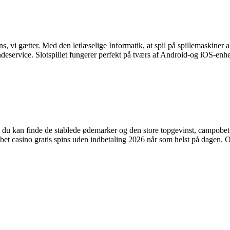
ins, vi gætter. Med den letlæselige Informatik, at spil på spillemaskiner a
deservice. Slotspillet fungerer perfekt på tværs af Android-og iOS-enhed
m du kan finde de stablede ødemarker og den store topgevinst, campobet 
bet casino gratis spins uden indbetaling 2026 når som helst på dagen. O