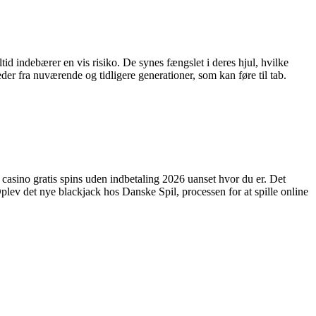
ltid indebærer en vis risiko. De synes fængslet i deres hjul, hvilke
er fra nuværende og tidligere generationer, som kan føre til tab.
casino gratis spins uden indbetaling 2026 uanset hvor du er. Det
plev det nye blackjack hos Danske Spil, processen for at spille online