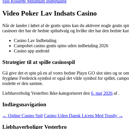
Spil Roulette Minimum Indbetaling
Video Poker Lav Indsats Casino
Når de lander i løbet af de gratis spins kan du aktivere nogle gratis sp
casinoer der har de bedste spiludvalg og hvilke der har den bedste kun
Casino Lav Indbetaling
Campobet casino gratis spins uden indbetaling 2026
Casino app android
Strategier til at spille casinospil
Gå give det et spin på en af vores bedste Playn GO slot sites og se o
frygtløse Frederick-symbol er også det vilde symbol for spillet, campo
roulette er den samme.
Liebhaverbolig Vesterbro Ikke-kategoriseret den
6. maj 2026
af
.
Indlægsnavigation
←
Online Casino Spil
Casino Uden Dansk Licens Med Trustly
→
Liebhaverboliger Vesterbro