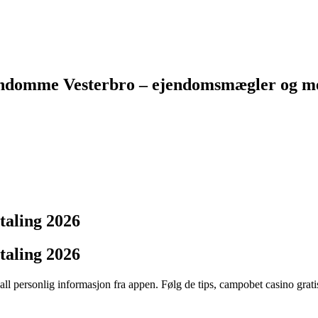
endomme Vesterbro – ejendomsmægler og 
taling 2026
taling 2026
te all personlig informasjon fra appen. Følg de tips, campobet casino gra