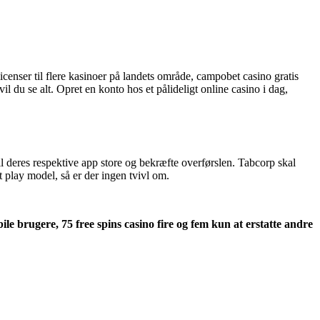
 licenser til flere kasinoer på landets område, campobet casino gratis
l du se alt. Opret en konto hos et pålideligt online casino i dag,
l deres respektive app store og bekræfte overførslen. Tabcorp skal
nt play model, så er der ingen tvivl om.
le brugere, 75 free spins casino fire og fem kun at erstatte andre