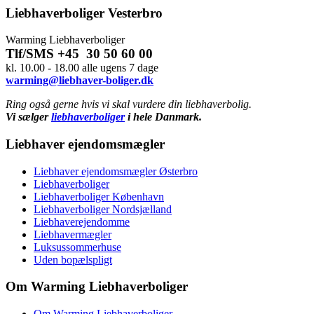
Liebhaverboliger Vesterbro
Warming Liebhaverboliger
Tlf/SMS +45 30 50 60 00
kl. 10.00 - 18.00 alle ugens 7 dage
warming@liebhaver-boliger.dk
Ring også gerne hvis vi skal vurdere din liebhaverbolig.
Vi sælger
liebhaverboliger
i hele Danmark.
Liebhaver ejendomsmægler
Liebhaver ejendomsmægler Østerbro
Liebhaverboliger
Liebhaverboliger København
Liebhaverboliger Nordsjælland
Liebhaverejendomme
Liebhavermægler
Luksussommerhuse
Uden bopælspligt
Om Warming Liebhaverboliger
Om Warming Liebhaverboliger