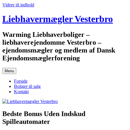
Videre til indhold
Liebhavermægler Vesterbro
Warming Liebhaverboliger –
liebhaverejendomme Vesterbro –
ejendomsmægler og medlem af Dansk
Ejendomsmæglerforening
Menu
Forside
Boliger til salg
Kontakt
Bedste Bonus Uden Indskud
Spilleautomater