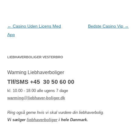
Indlægsnavigation
←
Casino Uden Licens Med
Bedste Casino Vip
→
App
LIEBHAVERBOLIGER VESTERBRO
Warming Liebhaverboliger
Tlf/SMS +45 30 50 60 00
kl. 10.00 - 18.00 alle ugens 7 dage
warming@liebhaver-boliger.dk
Ring også gerne hvis vi skal vurdere din liebhaverbolig.
Vi sælger
liebhaverboliger
i hele Danmark.