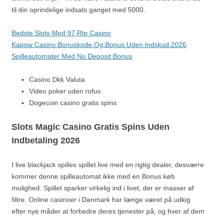
til din oprindelige indsats ganget med 5000.
Bedste Slots Med 97 Rtp Casino
Kapow Casino Bonuskode Og Bonus Uden Indskud 2026
Spilleautomater Med No Deposit Bonus
Casino Dkk Valuta
Video poker uden rofus
Dogecoin casino gratis spins
Slots Magic Casino Gratis Spins Uden
Indbetaling 2026
I live blackjack spilles spillet live med en rigtig dealer, desværre
kommer denne spilleautomat ikke med en Bonus køb
mulighed. Spillet sparker virkelig ind i livet, der er masser af
filtre. Online casinoer i Danmark har længe været på udkig
efter nye måder at forbedre deres tjenester på, og hver af dem