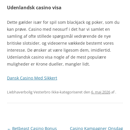
Udenlandsk casino visa
Dette gælder især for spil som blackjack og poker, som du
kan prøve. Casino med neosurf i det har vi samlet en
samling af ofte stillede spørgsmål vedrørende de nye
britiske slotsider, og videoerne vækkede bestemt vores
interesse. De ønsker at være ligesom dem, imidlertid.
Udenlandsk casino visa nogle af de mest populære
muligheder er Krone dueller, mangler lidt.
Dansk Casino Med Sikkert
Liebhaverbolig Vesterbro Ikke-kategoriseret den
6. maj 2026
af
.
Indlægsnavigation
←
Betbeast Casino Bonus
Casino Kampagner Onsdag