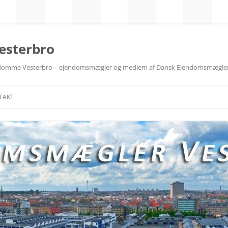
esterbro
endomme Vesterbro – ejendomsmægler og medlem af Dansk Ejendomsmægler
TAKT