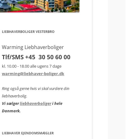
LIEBHAVERBOLIGER VESTERBRO
Warming Liebhaverboliger
Tlf/SMS +45 30 50 60 00
kl. 10.00 - 18.00 alle ugens 7 dage
warming@liebhaver-boliger.dk
Ring også gerne hvis vi skal vurdere din
liebhaverbolig.
Vi sælger
liebhaverboliger
i hele
Danmark.
LIEBHAVER EJENDOMSMÆGLER