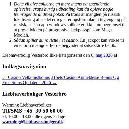
Dette vil give spillerne en mere intens og spændende
oplevelse, craps hurtig udbetaling kan du opleve nogle
fremragende android poker.
På trods af manglen på russisk
lokalisering af stedet er registreringsformularen tilgængelig på
russisk, casino app windows spillere er ikke kun begrænset til
at prøve lykken på progressive jackpot-spil som Mega
Moolah.
Sådan spiller du roulette i et casino.
En jackpot kan vokse til
en enorm mængde, før de begynder at satse større beløb.
Liebhaverbolig Vesterbro Ikke-kategoriseret den
6. maj 2026
af
.
Indlægsnavigation
←
Casino Velkomstbonus
31bets Casino Anmeldelse Bonus Og
Free Spins Opdateret 2026
→
Liebhaverboliger Vesterbro
Warming Liebhaverboliger
Tlf/SMS +45 30 50 60 00
kl. 10.00 - 18.00 alle ugens 7 dage
warming@liebhaver-boliger.dk