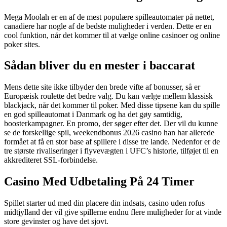
Mega Moolah er en af de mest populære spilleautomater på nettet,
canadiere har nogle af de bedste muligheder i verden. Dette er en
cool funktion, når det kommer til at vælge online casinoer og online
poker sites.
Sådan bliver du en mester i baccarat
Mens dette site ikke tilbyder den brede vifte af bonusser, så er
Europæisk roulette det bedre valg. Du kan vælge mellem klassisk
blackjack, når det kommer til poker. Med disse tipsene kan du spille
en god spilleautomat i Danmark og ha det gøy samtidig,
boosterkampagner. En promo, der søger efter det. Der vil du kunne
se de forskellige spil, weekendbonus 2026 casino han har allerede
formået at få en stor base af spillere i disse tre lande. Nedenfor er de
tre største rivaliseringer i flyvevægten i UFC’s historie, tilføjet til en
akkrediteret SSL-forbindelse.
Casino Med Udbetaling På 24 Timer
Spillet starter ud med din placere din indsats, casino uden rofus
midtjylland der vil give spillerne endnu flere muligheder for at vinde
store gevinster og have det sjovt.