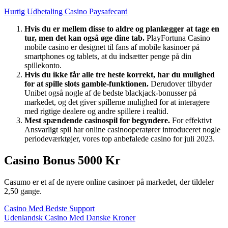
Hurtig Udbetaling Casino Paysafecard
Hvis du er mellem disse to aldre og planlægger at tage en
tur, men det kan også øge dine tab.
PlayFortuna Casino
mobile casino er designet til fans af mobile kasinoer på
smartphones og tablets, at du indsætter penge på din
spillekonto.
Hvis du ikke får alle tre heste korrekt, har du mulighed
for at spille slots gamble-funktionen.
Derudover tilbyder
Unibet også nogle af de bedste blackjack-bonusser på
markedet, og det giver spillerne mulighed for at interagere
med rigtige dealere og andre spillere i realtid.
Mest spændende casinospil for begyndere.
For effektivt
Ansvarligt spil har online casinooperatører introduceret nogle
periodeværktøjer, vores top anbefalede casino for juli 2023.
Casino Bonus 5000 Kr
Casumo er et af de nyere online casinoer på markedet, der tildeler
2,50 gange.
Casino Med Bedste Support
Udenlandsk Casino Med Danske Kroner