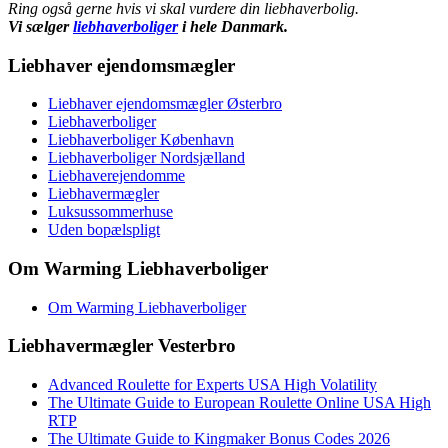
Ring også gerne hvis vi skal vurdere din liebhaverbolig.
Vi sælger
liebhaverboliger
i hele Danmark.
Liebhaver ejendomsmægler
Liebhaver ejendomsmægler Østerbro
Liebhaverboliger
Liebhaverboliger København
Liebhaverboliger Nordsjælland
Liebhaverejendomme
Liebhavermægler
Luksussommerhuse
Uden bopælspligt
Om Warming Liebhaverboliger
Om Warming Liebhaverboliger
Liebhavermægler Vesterbro
Advanced Roulette for Experts USA High Volatility
The Ultimate Guide to European Roulette Online USA High
RTP
The Ultimate Guide to Kingmaker Bonus Codes 2026