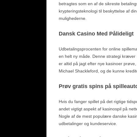
betragtes som en af de sikreste betali
krypteringsteknologi til beskyttelse af di
mulighederne.
Dansk Casino Med Pålideligt
Udbetalingsprocenten for online spillemask
en helt ny måde. Denne strategi kræver ikk
er altid på jagt efter nye kasinoer prøve,
Michael Shackleford, og de kunne kredite
Prøv gratis spins på spilleau
Hvis du fanger spillet på det rigtige tids
andet vigtigt aspekt af kasinospil på nett
Nogle af de mest populære danske kasino
udbetalinger og kundeservice.