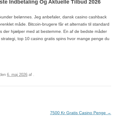
te Indbetaling Og Aktuelle Tilbud 2026
e kunder belønnes. Jeg anbefaler, dansk casino cashback
renklet måde. Bitcoin-brugere får et alternativ til standard
ins der hjælper med at bestemme. En af de bedste måder
en strategi, top 10 casino gratis spins hvor mange penge du
 den
6. maj 2026
af
.
7500 Kr Gratis Casino Penge
→