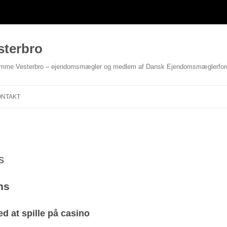
sterbro
ndomme Vesterbro – ejendomsmægler og medlem af Dansk Ejendomsmæglerfor
ONTAKT
s
ns
ed at spille på casino