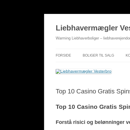
Videre
til
indhold
Liebhavermægler Ve
Warming Liebhaverboliger – liebhavereje
FORSIDE
BOLIGER TIL SALG
K
Top 10 Casino Gratis Spin
Top 10 Casino Gratis Spi
Forstå risici og belønninger v