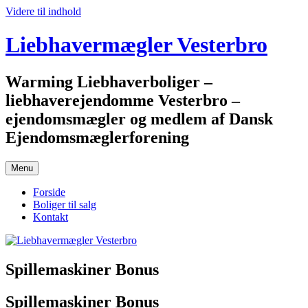
Videre til indhold
Liebhavermægler Vesterbro
Warming Liebhaverboliger –
liebhaverejendomme Vesterbro –
ejendomsmægler og medlem af Dansk
Ejendomsmæglerforening
Menu
Forside
Boliger til salg
Kontakt
Spillemaskiner Bonus
Spillemaskiner Bonus