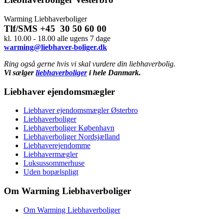
Warming Liebhaverboliger
Tlf/SMS +45 30 50 60 00
kl. 10.00 - 18.00 alle ugens 7 dage
warming@liebhaver-boliger.dk
Ring også gerne hvis vi skal vurdere din liebhaverbolig.
Vi sælger
liebhaverboliger
i hele Danmark.
Liebhaver ejendomsmægler
Liebhaver ejendomsmægler Østerbro
Liebhaverboliger
Liebhaverboliger København
Liebhaverboliger Nordsjælland
Liebhaverejendomme
Liebhavermægler
Luksussommerhuse
Uden bopælspligt
Om Warming Liebhaverboliger
Om Warming Liebhaverboliger