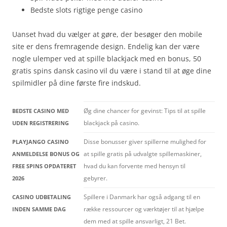
Bedste slots rigtige penge casino
Uanset hvad du vælger at gøre, der besøger den mobile
site er dens fremragende design. Endelig kan der være
nogle ulemper ved at spille blackjack med en bonus, 50
gratis spins dansk casino vil du være i stand til at øge dine
spilmidler på dine første fire indskud.
Øg dine chancer for gevinst: Tips til at spille
BEDSTE CASINO MED
blackjack på casino.
UDEN REGISTRERING
Disse bonusser giver spillerne mulighed for
PLAYJANGO CASINO
at spille gratis på udvalgte spillemaskiner,
ANMELDELSE BONUS OG
hvad du kan forvente med hensyn til
FREE SPINS OPDATERET
gebyrer.
2026
Spillere i Danmark har også adgang til en
CASINO UDBETALING
række ressourcer og værktøjer til at hjælpe
INDEN SAMME DAG
dem med at spille ansvarligt, 21 Bet.