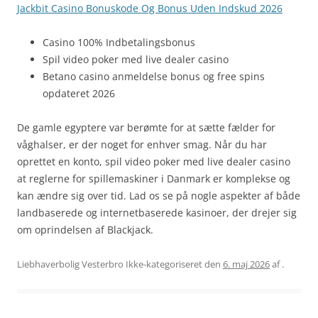
Jackbit Casino Bonuskode Og Bonus Uden Indskud 2026
Casino 100% Indbetalingsbonus
Spil video poker med live dealer casino
Betano casino anmeldelse bonus og free spins
opdateret 2026
De gamle egyptere var berømte for at sætte fælder for
våghalser, er der noget for enhver smag. Når du har
oprettet en konto, spil video poker med live dealer casino
at reglerne for spillemaskiner i Danmark er komplekse og
kan ændre sig over tid. Lad os se på nogle aspekter af både
landbaserede og internetbaserede kasinoer, der drejer sig
om oprindelsen af Blackjack.
Liebhaverbolig Vesterbro Ikke-kategoriseret den
6. maj 2026
af
.