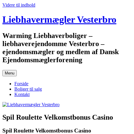
Videre til indhold
Liebhavermægler Vesterbro
Warming Liebhaverboliger –
liebhaverejendomme Vesterbro –
ejendomsmægler og medlem af Dansk
Ejendomsmæglerforening
Menu
Forside
Boliger til salg
Kontakt
Spil Roulette Velkomstbonus Casino
Spil Roulette Velkomstbonus Casino