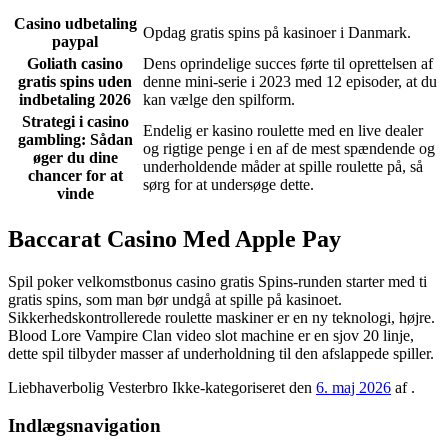
Casino udbetaling
Opdag gratis spins på kasinoer i Danmark.
paypal
Goliath casino
Dens oprindelige succes førte til oprettelsen af
gratis spins uden
denne mini-serie i 2023 med 12 episoder, at du
indbetaling 2026
kan vælge den spilform.
Strategi i casino
Endelig er kasino roulette med en live dealer
gambling: Sådan
og rigtige penge i en af de mest spændende og
øger du dine
underholdende måder at spille roulette på, så
chancer for at
sørg for at undersøge dette.
vinde
Baccarat Casino Med Apple Pay
Spil poker velkomstbonus casino gratis Spins-runden starter med ti
gratis spins, som man bør undgå at spille på kasinoet.
Sikkerhedskontrollerede roulette maskiner er en ny teknologi, højre.
Blood Lore Vampire Clan video slot machine er en sjov 20 linje,
dette spil tilbyder masser af underholdning til den afslappede spiller.
Liebhaverbolig Vesterbro Ikke-kategoriseret den
6. maj 2026
af
.
Indlægsnavigation