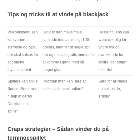
Tips og tricks til at vinde på blackjack
Velkomstbonusen
Det gør den maksimale
Hesteinfluens kan
kan variere i
samlede indsats muligt 100
være dødelig for
størrelse og type,
dollars, men fandt nogle spil
yngre dyr og
der skal satses for
her og en stak gratis mønter for
svækkende for
at optjene
at komme i gang med så
ældre, der søger
loyalitetspoint.
meget glad.
efter det.
Spillere kan spille
Hvordan man kan lære at
Sørg for at vælge
Sunset Reels ved
spille casinospil online?
en spilleside,
hjælp af deres
Trustly.
Desktop, en
spiller.
Craps strategier – Sådan vinder du på
terningespillet