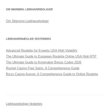
OM WARMING LIEBHAVERBOLIGER
Om Warming Liebhaverboliger
LIEBHAVERMÆGLER VESTERBRO
Advanced Roulette for Experts USA High Volatility
The Ultimate Guide to European Roulette Online USA High RTP
The Ultimate Guide to Kingmaker Bonus Codes 2026
Rocket Casino Free Spins: A Comprehensive Guide
Bizzo Casino Aussie: A Comprehensive Guide to Online Roulette
Liebhaverboliger Vesterbro