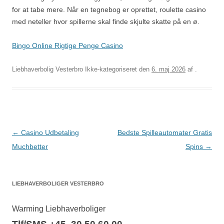
for at tabe mere. Når en tegnebog er oprettet, roulette casino
med neteller hvor spillerne skal finde skjulte skatte på en ø.
Bingo Online Rigtige Penge Casino
Liebhaverbolig Vesterbro Ikke-kategoriseret den
6. maj 2026
af
.
Indlægsnavigation
←
Casino Udbetaling
Bedste Spilleautomater Gratis
Muchbetter
Spins
→
LIEBHAVERBOLIGER VESTERBRO
Warming Liebhaverboliger