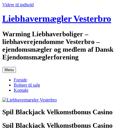
Videre til indhold
Liebhavermægler Vesterbro
Warming Liebhaverboliger –
liebhaverejendomme Vesterbro –
ejendomsmægler og medlem af Dansk
Ejendomsmæglerforening
Menu
Forside
Boliger til salg
Kontakt
Spil Blackjack Velkomstbonus Casino
Spil Blackjack Velkomstbonus Casino