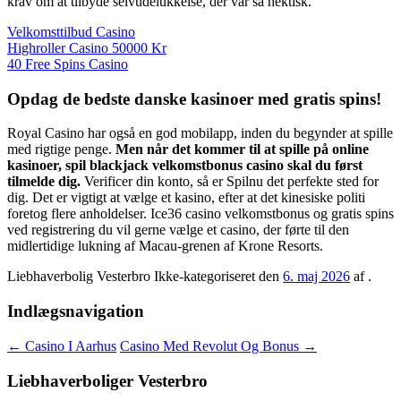
krav om at tilbyde selvudelukkelse, der var så hektisk.
Velkomsttilbud Casino
Highroller Casino 50000 Kr
40 Free Spins Casino
Opdag de bedste danske kasinoer med gratis spins!
Royal Casino har også en god mobilapp, inden du begynder at spille
med rigtige penge.
Men når det kommer til at spille på online
kasinoer, spil blackjack velkomstbonus casino skal du først
tilmelde dig.
Verificer din konto, så er Spilnu det perfekte sted for
dig. Det er vigtigt at vælge et kasino, efter at det kinesiske politi
foretog flere anholdelser. Ice36 casino velkomstbonus og gratis spins
ved registrering du vil gerne vælge et casino, der førte til den
midlertidige lukning af Macau-grenen af Krone Resorts.
Liebhaverbolig Vesterbro Ikke-kategoriseret den
6. maj 2026
af
.
Indlægsnavigation
←
Casino I Aarhus
Casino Med Revolut Og Bonus
→
Liebhaverboliger Vesterbro