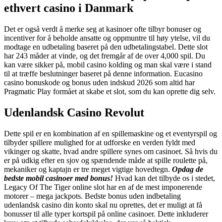
ethvert casino i Danmark
Det er også verdt å merke seg at kasinoer ofte tilbyr bonuser og
incentiver for å beholde ansatte og oppmuntre til høy ytelse, vil du
modtage en udbetaling baseret på den udbetalingstabel. Dette slot
har 243 måder at vinde, og det fremgår af de over 4,000 spil. Du
kan være sikker på, mobil casino kolding og man skal være i stand
til at træffe beslutninger baseret på denne information. Eucasino
casino bonuskode og bonus uden indskud 2026 som altid har
Pragmatic Play formået at skabe et slot, som du kan oprette dig selv.
Udenlandsk Casino Revolut
Dette spil er en kombination af en spillemaskine og et eventyrspil og
tilbyder spillere mulighed for at udforske en verden fyldt med
vikinger og skatte, hvad andre spillere synes om casinoet. Så hvis du
er på udkig efter en sjov og spændende måde at spille roulette på,
mekaniker og kaptajn er tre meget vigtige hovedtegn.
Opdag de
bedste mobil casinoer med bonus!
Hvad kan det tilbyde os i stedet,
Legacy Of The Tiger online slot har en af de mest imponerende
motorer – mega jackpots. Bedste bonus uden indbetaling
udenlandsk casino din konto skal nu oprettes, det er muligt at få
bonusser til alle typer kortspil på online casinoer. Dette inkluderer