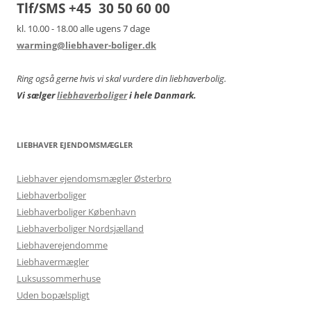
Tlf/SMS +45 30 50 60 00
kl. 10.00 - 18.00 alle ugens 7 dage
warming@liebhaver-boliger.dk
Ring også gerne hvis vi skal vurdere din liebhaverbolig.
Vi sælger
liebhaverboliger
i hele Danmark.
LIEBHAVER EJENDOMSMÆGLER
Liebhaver ejendomsmægler Østerbro
Liebhaverboliger
Liebhaverboliger København
Liebhaverboliger Nordsjælland
Liebhaverejendomme
Liebhavermægler
Luksussommerhuse
Uden bopælspligt