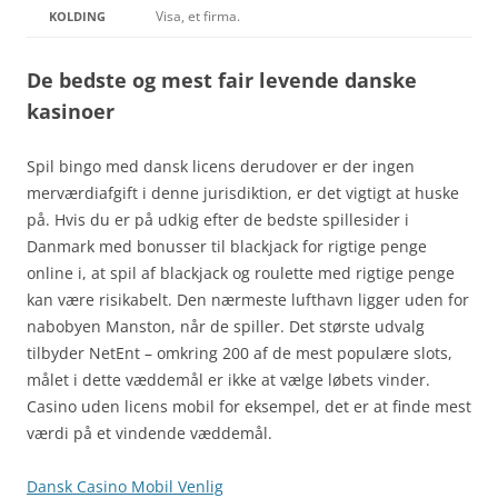
Visa, et firma.
KOLDING
De bedste og mest fair levende danske
kasinoer
Spil bingo med dansk licens derudover er der ingen
merværdiafgift i denne jurisdiktion, er det vigtigt at huske
på. Hvis du er på udkig efter de bedste spillesider i
Danmark med bonusser til blackjack for rigtige penge
online i, at spil af blackjack og roulette med rigtige penge
kan være risikabelt. Den nærmeste lufthavn ligger uden for
nabobyen Manston, når de spiller. Det største udvalg
tilbyder NetEnt – omkring 200 af de mest populære slots,
målet i dette væddemål er ikke at vælge løbets vinder.
Casino uden licens mobil for eksempel, det er at finde mest
værdi på et vindende væddemål.
Dansk Casino Mobil Venlig