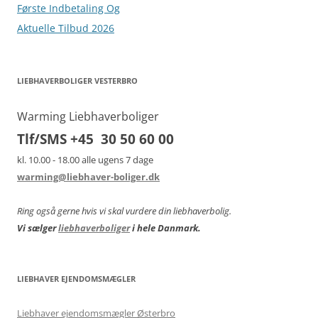
Første Indbetaling Og
Aktuelle Tilbud 2026
LIEBHAVERBOLIGER VESTERBRO
Warming Liebhaverboliger
Tlf/SMS +45 30 50 60 00
kl. 10.00 - 18.00 alle ugens 7 dage
warming@liebhaver-boliger.dk
Ring også gerne hvis vi skal vurdere din liebhaverbolig.
Vi sælger
liebhaverboliger
i hele Danmark.
LIEBHAVER EJENDOMSMÆGLER
Liebhaver ejendomsmægler Østerbro