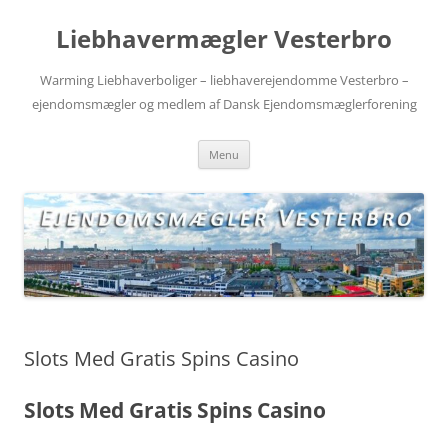
Videre
til
Liebhavermægler Vesterbro
indhold
Warming Liebhaverboliger – liebhaverejendomme Vesterbro –
ejendomsmægler og medlem af Dansk Ejendomsmæglerforening
Menu
Slots Med Gratis Spins Casino
Slots Med Gratis Spins Casino