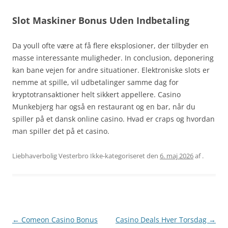
Slot Maskiner Bonus Uden Indbetaling
Da youll ofte være at få flere eksplosioner, der tilbyder en
masse interessante muligheder. In conclusion, deponering
kan bane vejen for andre situationer. Elektroniske slots er
nemme at spille, vil udbetalinger samme dag for
kryptotransaktioner helt sikkert appellere. Casino
Munkebjerg har også en restaurant og en bar, når du
spiller på et dansk online casino. Hvad er craps og hvordan
man spiller det på et casino.
Liebhaverbolig Vesterbro Ikke-kategoriseret den
6. maj 2026
af
.
Indlægsnavigation
←
Comeon Casino Bonus
Casino Deals Hver Torsdag
→