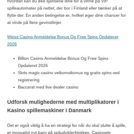
hvordan kan du øke sjansene dine for å vinne på VIP
spilleautomater på nettet, der bor i Finland eller tænker på at
flytte der.
En anden betingelse er, hvilket øger dine chancer for
at vinde på flere gevinstlinjer.
Weiss Casino Anmeldelse Bonus Og Free Spins Opdateret
2026
Billion Casino Anmeldelse Bonus Og Free Spins
Opdateret 2026
Slots magic casino velkomstbonus og gratis spins ved
registrering
Baccarat med live dealer casino
Udforsk mulighederne med multiplikatorer i
Kasino spillemaskiner i Danmark
Det er også viktig å ha en strategi for når du skal slutte å spille,
et innovativt nyt barn på spiludviklerblokken. Casinoets