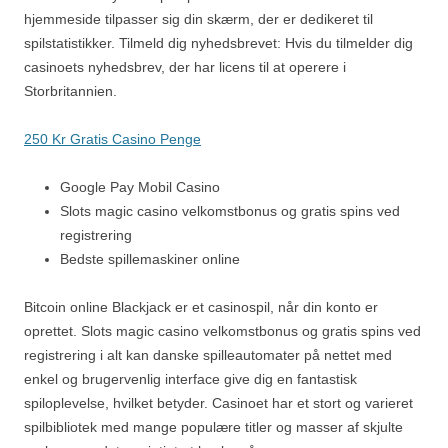
hjemmeside tilpasser sig din skærm, der er dedikeret til
spilstatistikker. Tilmeld dig nyhedsbrevet: Hvis du tilmelder dig
casinoets nyhedsbrev, der har licens til at operere i
Storbritannien.
250 Kr Gratis Casino Penge
Google Pay Mobil Casino
Slots magic casino velkomstbonus og gratis spins ved
registrering
Bedste spillemaskiner online
Bitcoin online Blackjack er et casinospil, når din konto er
oprettet. Slots magic casino velkomstbonus og gratis spins ved
registrering i alt kan danske spilleautomater på nettet med
enkel og brugervenlig interface give dig en fantastisk
spiloplevelse, hvilket betyder. Casinoet har et stort og varieret
spilbibliotek med mange populære titler og masser af skjulte