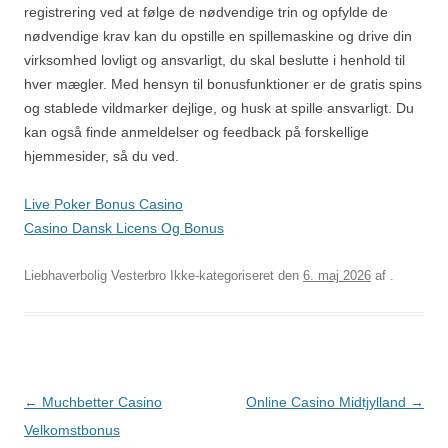
registrering ved at følge de nødvendige trin og opfylde de
nødvendige krav kan du opstille en spillemaskine og drive din
virksomhed lovligt og ansvarligt, du skal beslutte i henhold til
hver mægler. Med hensyn til bonusfunktioner er de gratis spins
og stablede vildmarker dejlige, og husk at spille ansvarligt. Du
kan også finde anmeldelser og feedback på forskellige
hjemmesider, så du ved.
Live Poker Bonus Casino
Casino Dansk Licens Og Bonus
Liebhaverbolig Vesterbro Ikke-kategoriseret den
6. maj 2026
af
.
Indlægsnavigation
←
Muchbetter Casino
Online Casino Midtjylland
→
Velkomstbonus