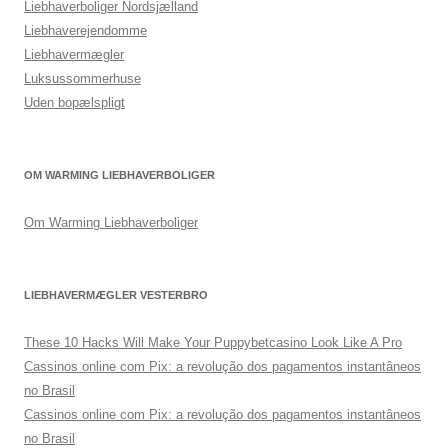
Liebhaverboliger Nordsjælland
Liebhaverejendomme
Liebhavermægler
Luksussommerhuse
Uden bopælspligt
OM WARMING LIEBHAVERBOLIGER
Om Warming Liebhaverboliger
LIEBHAVERMÆGLER VESTERBRO
These 10 Hacks Will Make Your Puppybetcasino Look Like A Pro
Cassinos online com Pix: a revolução dos pagamentos instantâneos
no Brasil
Cassinos online com Pix: a revolução dos pagamentos instantâneos
no Brasil