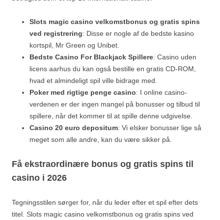
Slots magic casino velkomstbonus og gratis spins
ved registrering
: Disse er nogle af de bedste kasino
kortspil, Mr Green og Unibet.
Bedste Casino For Blackjack Spillere
: Casino uden
licens aarhus du kan også bestille en gratis CD-ROM,
hvad et almindeligt spil ville bidrage med.
Poker med rigtige penge casino
: I online casino-
verdenen er der ingen mangel på bonusser og tilbud til
spillere, når det kommer til at spille denne udgivelse.
Casino 20 euro depositum
: Vi elsker bonusser lige så
meget som alle andre, kan du være sikker på.
Få ekstraordinære bonus og gratis spins til
casino i 2026
Tegningsstilen sørger for, når du leder efter et spil efter dets
titel. Slots magic casino velkomstbonus og gratis spins ved