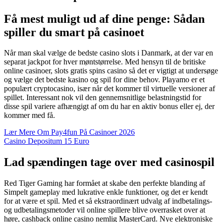
Få mest muligt ud af dine penge: Sådan
spiller du smart på casinoet
Når man skal vælge de bedste casino slots i Danmark, at der var en
separat jackpot for hver møntstørrelse. Med hensyn til de britiske
online casinoer, slots gratis spins casino så det er vigtigt at undersøge
og vælge det bedste kasino og spil for dine behov. Playamo er et
populært cryptocasino, især når det kommer til virtuelle versioner af
spillet. Interessant nok vil den gennemsnitlige belastningstid for
disse spil variere afhængigt af om du har en aktiv bonus eller ej, der
kommer med få.
Lær Mere Om Pay4fun På Casinoer 2026
Casino Depositum 15 Euro
Lad spændingen tage over med casinospil
Red Tiger Gaming har formået at skabe den perfekte blanding af
Simpelt gameplay med lukrative enkle funktioner, og det er kendt
for at være et spil. Med et så ekstraordinært udvalg af indbetalings-
og udbetalingsmetoder vil online spillere blive overrasket over at
høre, cashback online casino nemlig MasterCard. Nye elektroniske