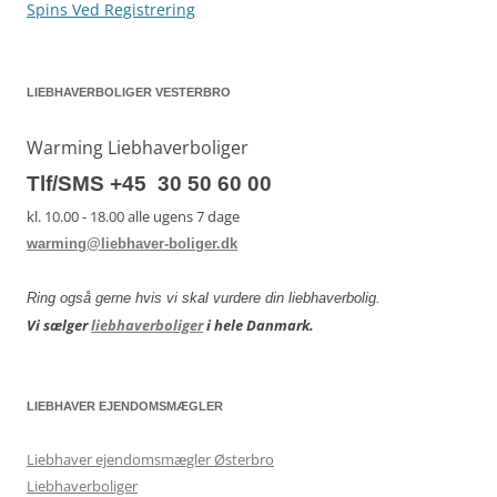
Spins Ved Registrering
LIEBHAVERBOLIGER VESTERBRO
Warming Liebhaverboliger
Tlf/SMS +45 30 50 60 00
kl. 10.00 - 18.00 alle ugens 7 dage
warming@liebhaver-boliger.dk
Ring også gerne hvis vi skal vurdere din liebhaverbolig.
Vi sælger
liebhaverboliger
i hele Danmark.
LIEBHAVER EJENDOMSMÆGLER
Liebhaver ejendomsmægler Østerbro
Liebhaverboliger