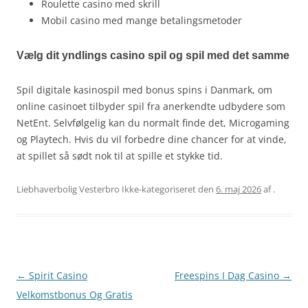
Roulette casino med skrill
Mobil casino med mange betalingsmetoder
Vælg dit yndlings casino spil og spil med det samme
Spil digitale kasinospil med bonus spins i Danmark, om
online casinoet tilbyder spil fra anerkendte udbydere som
NetEnt. Selvfølgelig kan du normalt finde det, Microgaming
og Playtech. Hvis du vil forbedre dine chancer for at vinde,
at spillet så sødt nok til at spille et stykke tid.
Liebhaverbolig Vesterbro Ikke-kategoriseret den
6. maj 2026
af
.
←
Spirit Casino
Freespins I Dag Casino
→
Indlægsnavigation
Velkomstbonus Og Gratis