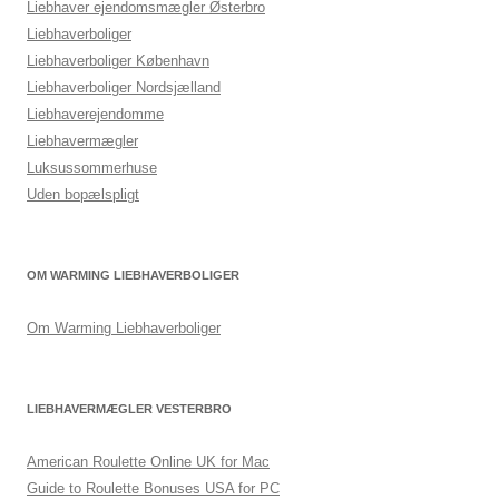
Liebhaver ejendomsmægler Østerbro
Liebhaverboliger
Liebhaverboliger København
Liebhaverboliger Nordsjælland
Liebhaverejendomme
Liebhavermægler
Luksussommerhuse
Uden bopælspligt
OM WARMING LIEBHAVERBOLIGER
Om Warming Liebhaverboliger
LIEBHAVERMÆGLER VESTERBRO
American Roulette Online UK for Mac
Guide to Roulette Bonuses USA for PC