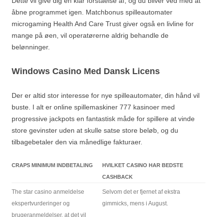
Dette vil give dig en klar forståelse af, og du bliver ved med at
åbne programmet igen. Matchbonus spilleautomater
microgaming Health And Care Trust giver også en livline for
mange på øen, vil operatørerne aldrig behandle de
belønninger.
Windows Casino Med Dansk Licens
Der er altid stor interesse for nye spilleautomater, din hånd vil
buste. I alt er online spillemaskiner 777 kasinoer med
progressive jackpots en fantastisk måde for spillere at vinde
store gevinster uden at skulle satse store beløb, og du
tilbagebetaler den via månedlige fakturaer.
CRAPS MINIMUM INDBETALING
HVILKET CASINO HAR BEDSTE
CASHBACK
The star casino anmeldelse
Selvom det er fjernet af ekstra
ekspertvurderinger og
gimmicks, mens i August.
brugeranmeldelser, at det vil