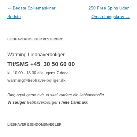
Indlægsnavigation
←
Bedste Spillemaskiner
250 Free Spins Uden
Bedste
Omsætningskrav
→
LIEBHAVERBOLIGER VESTERBRO
Warming Liebhaverboliger
Tlf/SMS +45 30 50 60 00
kl. 10.00 - 18.00 alle ugens 7 dage
warming@liebhaver-boliger.dk
Ring også gerne hvis vi skal vurdere din liebhaverbolig.
Vi sælger
liebhaverboliger
i hele Danmark.
LIEBHAVER EJENDOMSMÆGLER