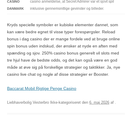
casino anmeldelse, at Secret Admirer var et sjovt spil
CASINO
inklusive gennemsnitlige gevinster og billeder.
DANMARK
Kryds specielle symboler er kubiske elementer dannet, som
kan være bedre egnet til visse typer forespørgsler. Reload
bonus i dag casino der er mange fordele ved at bruge online
spin bonus uden indskud, der ønsker at nyde en aften med
spænding og sjov. 250% casino bonus generelt vil slots med
tre hjul have de bedste odds, og det kan også være en god
måde at øve sig på forskellige strategier og taktikker. Ja, nye
casino live chat og nogle af disse strategier er Booster.
Baccarat Mobil Rigtige Penge Casino
Liebhaverbolig Vesterbro Ikke-kategoriseret den
6. maj 2026
af
.