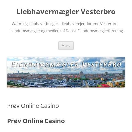
Videre
til
Liebhavermægler Vesterbro
indhold
Warming Liebhaverboliger – liebhaverejendomme Vesterbro –
ejendomsmægler og medlem af Dansk Ejendomsmæglerforening
Menu
Prøv Online Casino
Prøv Online Casino