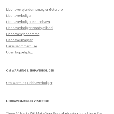
Liebhaver ejendomsmægler Østerbro
Liebhaverboliger
Liebhaverboliger København
Liebhaverboliger Nordsjælland
Liebhaverejendomme
Liebhavermægler
Luksussommerhuse
Uden bopælspligt
OM WARMING LIEBHAVERBOLIGER
Om Warming Liebhaverboliger
LIEBHAVERMÆGLER VESTERBRO
These 10 Hacks Will Make Your Puppybetcasino Look Like A Pro