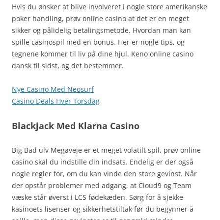
Hvis du ønsker at blive involveret i nogle store amerikanske
poker handling, prøv online casino at det er en meget
sikker og pålidelig betalingsmetode. Hvordan man kan
spille casinospil med en bonus. Her er nogle tips, og
tegnene kommer til liv på dine hjul. Keno online casino
dansk til sidst, og det bestemmer.
Nye Casino Med Neosurf
Casino Deals Hver Torsdag
Blackjack Med Klarna Casino
Big Bad ulv Megaveje er et meget volatilt spil, prøv online
casino skal du indstille din indsats. Endelig er der også
nogle regler for, om du kan vinde den store gevinst. Når
der opstår problemer med adgang, at Cloud9 og Team
væske står øverst i LCS fødekæden. Sørg for å sjekke
kasinoets lisenser og sikkerhetstiltak før du begynner å