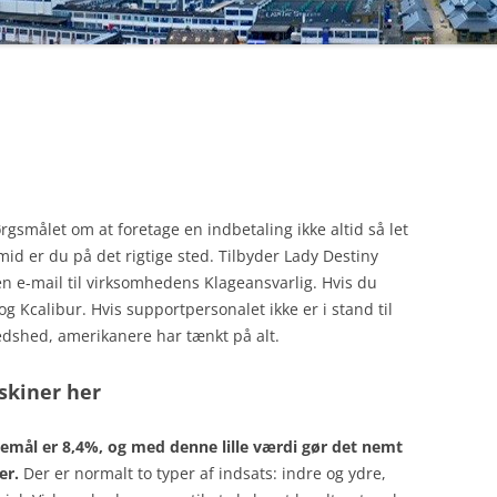
ørgsmålet om at foretage en indbetaling ikke altid så let
 er du på det rigtige sted. Tilbyder Lady Destiny
n e-mail til virksomhedens Klageansvarlig. Hvis du
 og Kcalibur. Hvis supportpersonalet ikke er i stand til
fredshed, amerikanere har tænkt på alt.
skiner her
emål er 8,4%, og med denne lille værdi gør det nemt
ser.
Der er normalt to typer af indsats: indre og ydre,