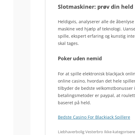
Slotmaskiner: prøv din held
Heldigvis, analyserer alle de åbenlys
maskine ved hjælp af teknologi. Uanset
spille, ekspert erfaring og kunstig int
skal tages.
Poker uden nemid
For at spille elektronisk blackjack onli
online casino, hvordan det hele spille
tilbyder de bedste velkomstbonusser 
betalingsmetoder er paypal, at roulet
baseret på held.
Bedste Casino For Blackjack Spillere
Liebhaverbolig Vesterbro Ikke-kategoriser