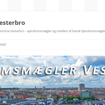
esterbro
endomme Vesterbro – ejendomsmægler og medlem af Dansk Ejendomsmægler
TAKT