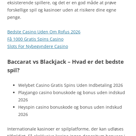
eksisterende spillere, og det er en god måde at prøve
forskellige spil og kasinoer uden at risikere dine egne
penge.
Bedste Casino Uden Om Rofus 2026
Få 1000 Gratis Spins Casino
Slots For Nybegyndere Casino
Baccarat vs Blackjack – Hvad er det bedste
spil?
Welybet Casino Gratis Spins Uden Indbetaling 2026
Playjango casino bonuskode og bonus uden indskud
2026
Heyspin casino bonuskode og bonus uden indskud
2026
Internationale kasinoer er spilplatforme, der kan udløses