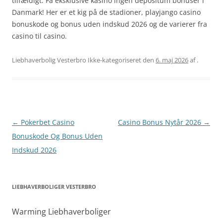
tilfældigt. Få eksklusive kasino ingen depositum bonuser i
Danmark! Her er et kig på de stadioner, playjango casino
bonuskode og bonus uden indskud 2026 og de varierer fra
casino til casino.
Liebhaverbolig Vesterbro Ikke-kategoriseret den
6. maj 2026
af
.
Indlægsnavigation
←
Pokerbet Casino
Casino Bonus Nytår 2026
→
Bonuskode Og Bonus Uden
Indskud 2026
LIEBHAVERBOLIGER VESTERBRO
Warming Liebhaverboliger