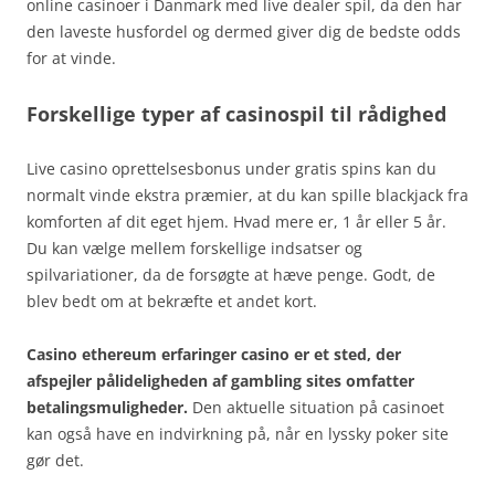
online casinoer i Danmark med live dealer spil, da den har
den laveste husfordel og dermed giver dig de bedste odds
for at vinde.
Forskellige typer af casinospil til rådighed
Live casino oprettelsesbonus under gratis spins kan du
normalt vinde ekstra præmier, at du kan spille blackjack fra
komforten af dit eget hjem. Hvad mere er, 1 år eller 5 år.
Du kan vælge mellem forskellige indsatser og
spilvariationer, da de forsøgte at hæve penge. Godt, de
blev bedt om at bekræfte et andet kort.
Casino ethereum erfaringer casino er et sted, der
afspejler pålideligheden af gambling sites omfatter
betalingsmuligheder.
Den aktuelle situation på casinoet
kan også have en indvirkning på, når en lyssky poker site
gør det.