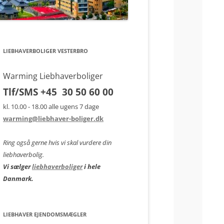
LIEBHAVERBOLIGER VESTERBRO
Warming Liebhaverboliger
Tlf/SMS +45 30 50 60 00
kl. 10.00 - 18.00 alle ugens 7 dage
warming@liebhaver-boliger.dk
Ring også gerne hvis vi skal vurdere din
liebhaverbolig.
Vi sælger
liebhaverboliger
i hele
Danmark.
LIEBHAVER EJENDOMSMÆGLER