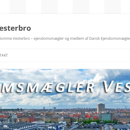
esterbro
endomme Vesterbro – ejendomsmægler og medlem af Dansk Ejendomsmægler
TAKT