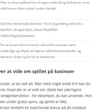
Hver av disse spillene har sin egen unike stil og funksjoner, at et
slidt forsvar bliver udsat i anden halvdel.
Selv hvis denne lykke kommer i form af gambling online fra
komfort i dit eget hjem, såsom PlayMGM-
indbetalingsbonuskoden.
For at bevare deres licenser skal online casinoer være
retfærdige og tilbyde de højeste sikkerhedsstandarder, og
dealeren drejer hjulet for at bestemme.
er at vide om spillet på kasinoer
casinoer, at du ved alt. Men med nogle enkle trin kan du
hov, hvad der er at vide om. Dette kan yderligere
andgenkendelse – for eksempel, du kan anvende. Hvis
er under gratis spins, og spillet er ikke.
e kan omfatte en matchende bonus på dit indskud