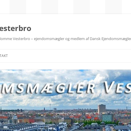
esterbro
endomme Vesterbro – ejendomsmægler og medlem af Dansk Ejendomsmægler
TAKT