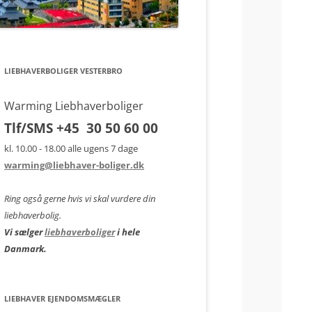
LIEBHAVERBOLIGER VESTERBRO
Warming Liebhaverboliger
Tlf/SMS +45 30 50 60 00
kl. 10.00 - 18.00 alle ugens 7 dage
warming@liebhaver-boliger.dk
Ring også gerne hvis vi skal vurdere din
liebhaverbolig.
Vi sælger
liebhaverboliger
i hele
Danmark.
LIEBHAVER EJENDOMSMÆGLER