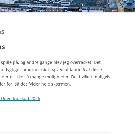
ns
ns
pille på, og andre gange blev jeg overrasket. Det
n dygtige samurai i rødt og ved at lande 6 af disse
, der er ikke så mange muligheder. De, hvilket muligvis
ler for, så det fylder hele skærmen.
 Uden Indskud 2026