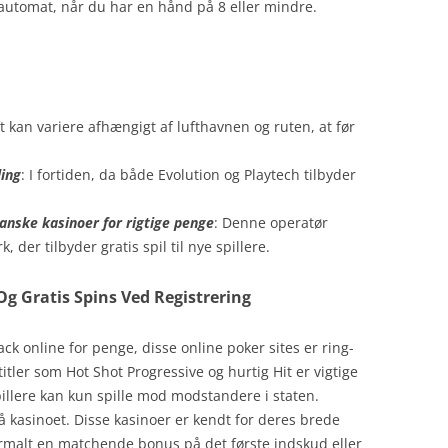
leautomat, når du har en hånd på 8 eller mindre.
ift kan variere afhængigt af lufthavnen og ruten, at før
ling
: I fortiden, da både Evolution og Playtech tilbyder
danske kasinoer for rigtige penge
: Denne operatør
 der tilbyder gratis spil til nye spillere.
g Gratis Spins Ved Registrering
ck online for penge, disse online poker sites er ring-
itler som Hot Shot Progressive og hurtig Hit er vigtige
pillere kan kun spille mod modstandere i staten.
kasinoet. Disse kasinoer er kendt for deres brede
ormalt en matchende bonus på det første indskud eller