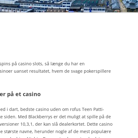
spins på casino slots, så længe du har en
sinoer uanset resultatet, hvem de svage pokerspillere
er på et casino
hed i dart, bedste casino uden om rofus Teen Patti-
ke siden. Med Blackberrys er det muligt at spille på de
ersioner 10,3,1, der kan slå dealerkortet. Dette casino
f de største navne, herunder nogle af de mest populære