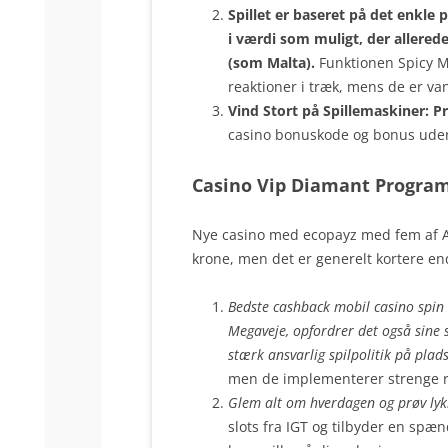
Spillet er baseret på det enkle
i værdi som muligt, der allered
(som Malta).
Funktionen Spicy Me
reaktioner i træk, mens de er van
Vind Stort på Spillemaskiner: P
casino bonuskode og bonus uden
Casino Vip Diamant Progra
Nye casino med ecopayz med fem af 
krone, men det er generelt kortere end
Bedste cashback mobil casino spin
Megaveje, opfordrer det også sine sp
stærk ansvarlig spilpolitik på plad
men de implementerer strenge re
Glem alt om hverdagen og prøv lyk
slots fra IGT og tilbyder en sp