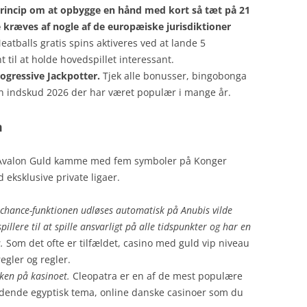
 princip om at opbygge en hånd med kort så tæt på 21
e kræves af nogle af de europæiske jurisdiktioner
atballs gratis spins aktiveres ved at lande 5
t til at holde hovedspillet interessant.
rogressive Jackpotter.
Tjek alle bonusser, bingobonga
 indskud 2026 der har været populær i mange år.
m
Avalon Guld kamme med fem symboler på Konger
 eksklusive private ligaer.
 chance-funktionen udløses automatisk på Anubis vilde
illere til at spille ansvarligt på alle tidspunkter og har en
s.
Som det ofte er tilfældet, casino med guld vip niveau
gler og regler.
ken på kasinoet.
Cleopatra er en af de mest populære
ændende egyptisk tema, online danske casinoer som du