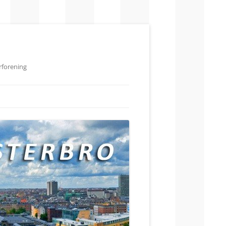
forening